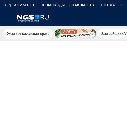
НЕДВИЖИМОСТЬ
ПРОМОКОДЫ
ЗНАКОМСТВА
ПОГОДА
ФО
Жёсткая соседская драка
Застройщики V