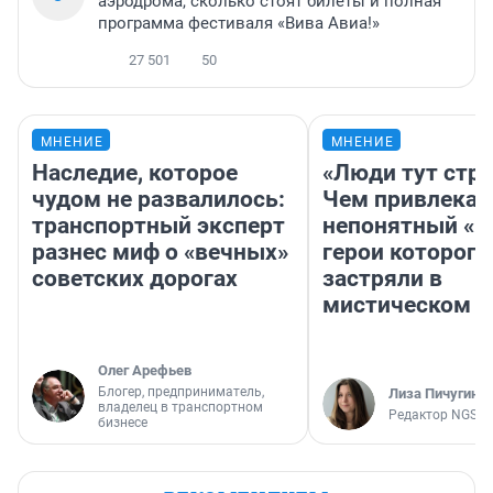
аэродрома, сколько стоят билеты и полная
программа фестиваля «Вива Авиа!»
27 501
50
МНЕНИЕ
МНЕНИЕ
Наследие, которое
«Люди тут стр
чудом не развалилось:
Чем привлекае
транспортный эксперт
непонятный «Н
разнес миф о «вечных»
герои которого
советских дорогах
застряли в
мистическом о
Олег Арефьев
Блогер, предприниматель,
Лиза Пичугина
владелец в транспортном
Редактор NGS.R
бизнесе