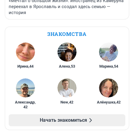
«Мечтал о большой жизни»: иностранец из Камеруна
переехал в Ярославль и создал здесь семью —
история
ЗНАКОМСТВА
Ирина
,
44
Алена
,
53
Марина
,
54
Александр
,
New
,
42
Алёнушка
,
42
42
Начать знакомиться