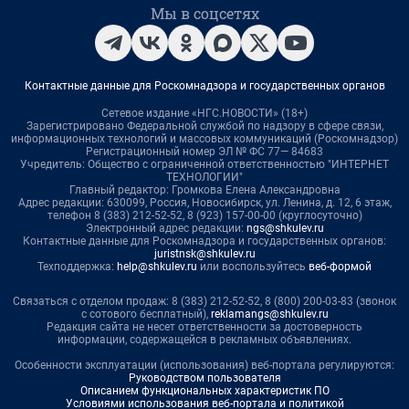
Мы в соцсетях
Контактные данные для Роскомнадзора и государственных органов
Сетевое издание «НГС.НОВОСТИ» (18+)
Зарегистрировано Федеральной службой по надзору в сфере связи,
информационных технологий и массовых коммуникаций (Роскомнадзор)
Регистрационный номер ЭЛ № ФС 77— 84683
Учредитель: Общество с ограниченной ответственностью "ИНТЕРНЕТ
ТЕХНОЛОГИИ"
Главный редактор: Громкова Елена Александровна
Адрес редакции: 630099, Россия, Новосибирск, ул. Ленина, д. 12, 6 этаж,
телефон 8 (383) 212-52-52, 8 (923) 157-00-00 (круглосуточно)
Электронный адрес редакции:
ngs@shkulev.ru
Контактные данные для Роскомнадзора и государственных органов:
juristnsk@shkulev.ru
Техподдержка:
help@shkulev.ru
или воспользуйтесь
веб-формой
Связаться с отделом продаж: 8 (383) 212-52-52, 8 (800) 200-03-83 (звонок
с сотового бесплатный),
reklamangs@shkulev.ru
Редакция сайта не несет ответственности за достоверность
информации, содержащейся в рекламных объявлениях.
Особенности эксплуатации (использования) веб-портала регулируются:
Руководством пользователя
Описанием функциональных характеристик ПО
Условиями использования веб-портала и политикой