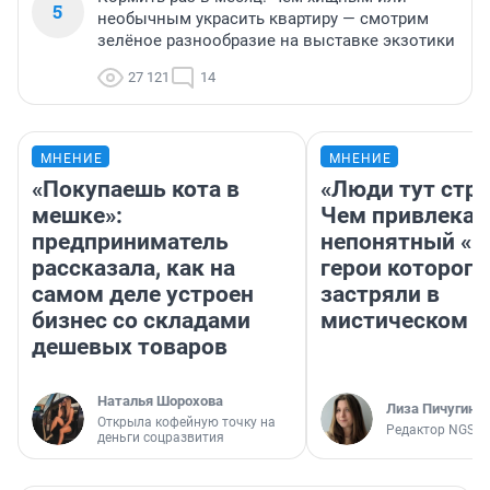
5
необычным украсить квартиру — смотрим
зелёное разнообразие на выставке экзотики
27 121
14
МНЕНИЕ
МНЕНИЕ
«Покупаешь кота в
«Люди тут стр
мешке»:
Чем привлекае
предприниматель
непонятный «Н
рассказала, как на
герои которого
самом деле устроен
застряли в
бизнес со складами
мистическом о
дешевых товаров
Наталья Шорохова
Лиза Пичугина
Открыла кофейную точку на
Редактор NGS.R
деньги соцразвития