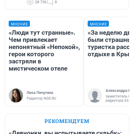
28 736
8
МНЕНИЕ
МНЕНИЕ
«Люди тут странные».
«За неделю две
Чем привлекает
были страшные
непонятный «Непокой»,
туристка расск
герои которого
отдыхе в Крым
застряли в
мистическом отеле
Александра Ис
Лиза Пичугина
заместитель гл
Редактор NGS.RU
редактора 63.RU
РЕКОМЕНДУЕМ
«Девчонки, вы испытываете судьбу»: