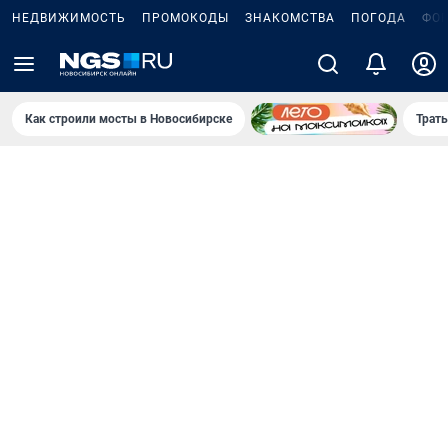
НЕДВИЖИМОСТЬ
ПРОМОКОДЫ
ЗНАКОМСТВА
ПОГОДА
ФО
Как строили мосты в Новосибирске
Траты