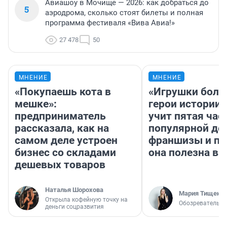
Авиашоу в Мочище — 2026: как добраться до
5
аэродрома, сколько стоят билеты и полная
программа фестиваля «Вива Авиа!»
27 478
50
МНЕНИЕ
МНЕНИЕ
«Покупаешь кота в
«Игрушки боль
мешке»:
герои истории»
предприниматель
учит пятая час
рассказала, как на
популярной де
самом деле устроен
франшизы и п
бизнес со складами
она полезна в
дешевых товаров
Наталья Шорохова
Мария Тищенк
Открыла кофейную точку на
Обозреватель
деньги соцразвития