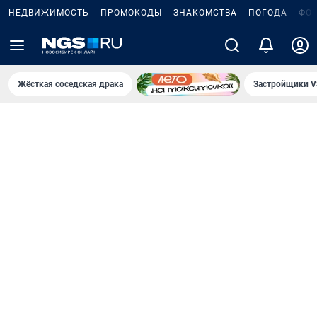
НЕДВИЖИМОСТЬ
ПРОМОКОДЫ
ЗНАКОМСТВА
ПОГОДА
ФО
Жёсткая соседская драка
Застройщики V