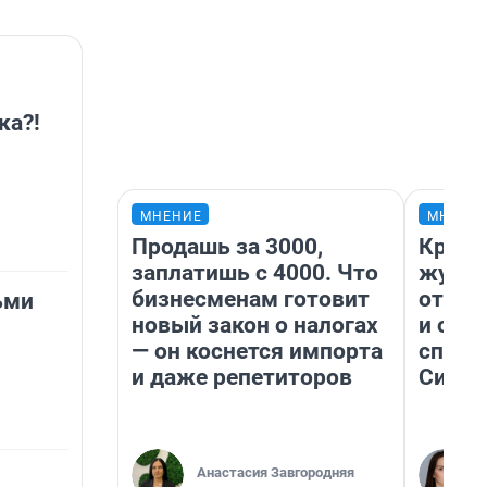
ка?!
МНЕНИЕ
МНЕНИ
Продашь за 3000,
Красн
заплатишь с 4000. Что
журна
бизнесменам готовит
отпус
ьми
новый закон о налогах
и объ
— он коснется импорта
споре
и даже репетиторов
Сибир
Анастасия Завгородняя