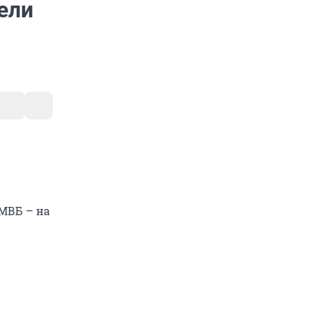
ели
ММВБ – на