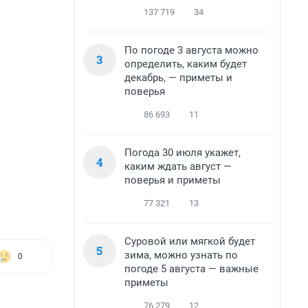
137 719
34
По погоде 3 августа можно
3
определить, каким будет
декабрь, — приметы и
поверья
86 693
11
Погода 30 июля укажет,
4
каким ждать август —
поверья и приметы
77 321
13
Суровой или мягкой будет
5
зима, можно узнать по
0
погоде 5 августа — важные
приметы
76 279
12