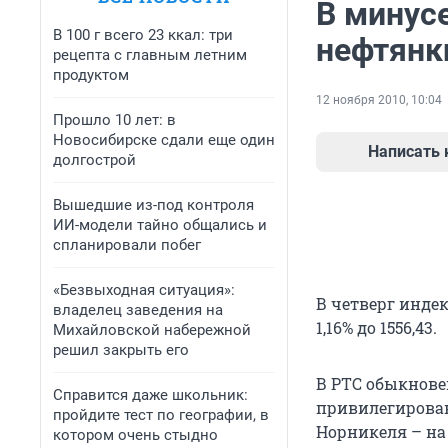
В минус
В 100 г всего 23 ккал: три
нефтянк
рецепта с главным летним
продуктом
12 ноября 2010, 10:04
Прошло 10 лет: в
Новосибирске сдали еще один
Написать
долгострой
Вышедшие из-под контроля
ИИ-модели тайно общались и
спланировали побег
«Безвыходная ситуация»:
В четверг индек
владелец заведения на
1,16% до 1556,43.
Михайловской набережной
решил закрыть его
В РТС обыкновен
Справится даже школьник:
привилегированн
пройдите тест по географии, в
Норникеля – на 
котором очень стыдно