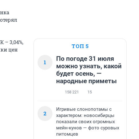
анка
потерял
 – 3,04%,
ТОП 5
ики цен
По погоде 31 июля
1
можно узнать, какой
будет осень, —
народные приметы
158 221
15
Игривые слонопотамы с
2
характером: новосибирцы
показали своих огромных
мейн-кунов — фото суровых
питомцев