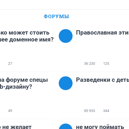
ФОРУМЫ
ко может стоить
Православная эти
ее доменное имя?
27
36 230
125
на форуме спецы
Разведенки с дет
b-дизайну?
49
85 953
344
 не желает
не могу поймать