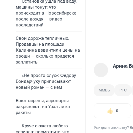
Остановка ушла под воду,
машины тонут: что
происходит в Новосибирске
после дождя — видео
последствий
Свои дороже тепличных.
Продавцы на площади
Калинина взвинтили цены на
овощи — сколько придется
заплатить
Арина 
«Не просто слух»: Федору
Бондарчуку приписывают
новый роман — с кем
ММВБ
РТС
Воют сирены, аэропорты
закрывают: на Урал летят
0
ракеты
Круче сюжета любого
Увидели опечатку? В
сериала: посмотрите, что