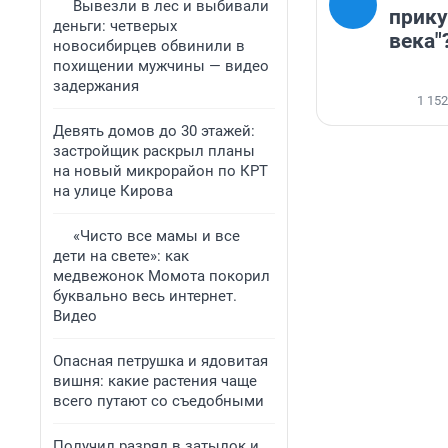
Вывезли в лес и выбивали
прику
деньги: четверых
века"?
новосибирцев обвинили в
похищении мужчины — видео
задержания
1 152
Девять домов до 30 этажей:
застройщик раскрыл планы
на новый микрорайон по КРТ
на улице Кирова
«Чисто все мамы и все
дети на свете»: как
медвежонок Момота покорил
буквально весь интернет.
Видео
Опасная петрушка и ядовитая
вишня: какие растения чаще
всего путают со съедобными
Получил разряд в затылок и