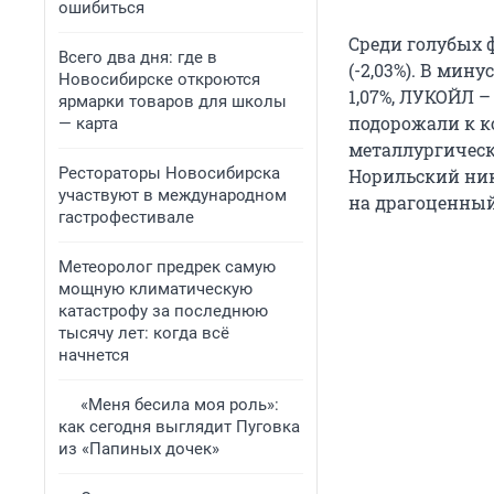
ошибиться
Среди голубых 
Всего два дня: где в
(-2,03%). В мин
Новосибирске откроются
1,07%, ЛУКОЙЛ –
ярмарки товаров для школы
подорожали к к
— карта
металлургическо
Рестораторы Новосибирска
Норильский ник
участвуют в международном
на драгоценный 
гастрофестивале
Метеоролог предрек самую
мощную климатическую
катастрофу за последнюю
тысячу лет: когда всё
начнется
«Меня бесила моя роль»:
как сегодня выглядит Пуговка
из «Папиных дочек»