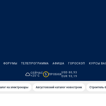
ФОРУМЫ
ТЕЛЕПРОГРАММА
АФИША
ГОРОСКОП
КУРСЫ ВА
USD 80,93
СЕЙЧАС
5
ПРОБКИ
+25°C
EUR 93,19
алог на электрокары
Августовский каталог новостроек
Строитель б