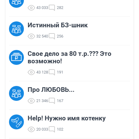
43 033
282
Истинный БЗ-шник
32 540
256
Свое дело за 80 т.р.??? Это
возможно!
43 128
191
Про ЛЮБОВЬ...
21 346
167
Help! Нужно имя котенку
20 033
102