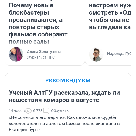
Почему новые
настроем нужн
блокбастеры
смотреть «Оди
проваливаются, а
чтобы она не
повторы старых
выглядела как
фильмов собирают
полные залы
Алёна Золотухина
Надежда Губар
Журналист НГС
РЕКОМЕНДУЕМ
Ученый АлтГУ рассказала, ждать ли
нашествия комаров в августе
14 часов
6 773
Обсудить
«Не хочется в это верить». Как сложилась судьба
«следователя на золотом Lexus» после скандала в
Екатеринбурге