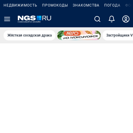
НЕДВИЖИМОСТЬ
ПРОМОКОДЫ
ЗНАКОМСТВА
ПОГОДА
ФО
Жёсткая соседская драка
Застройщики V