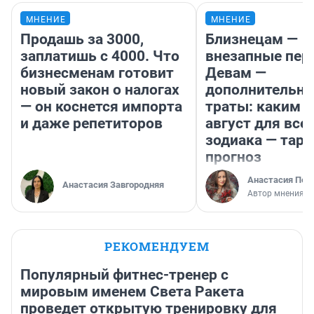
МНЕНИЕ
МНЕНИЕ
Продашь за 3000,
Близнецам —
заплатишь с 4000. Что
внезапные пер
бизнесменам готовит
Девам —
новый закон о налогах
дополнительн
— он коснется импорта
траты: каким б
и даже репетиторов
август для все
зодиака — таро
прогноз
Анастасия Пер
Анастасия Завгородняя
Автор мнения
РЕКОМЕНДУЕМ
Популярный фитнес-тренер с
мировым именем Света Ракета
проведет открытую тренировку для