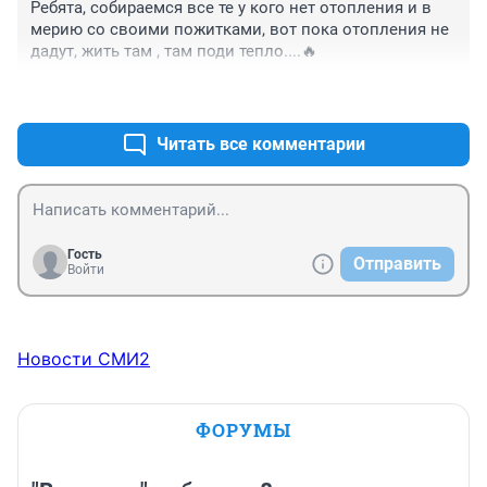
Ребята, собираемся все те у кого нет отопления и в 
а километры труб под землей, новых!!!!!!!!!Ну ведь 
мерию со своими пожитками, вот пока отопления не 
есть же инженеры, проектировщики, ауууу? Где все?
дадут, жить там , там поди тепло....🔥
+0
–0
Читать все комментарии
Гость
Отправить
Войти
Новости СМИ2
ФОРУМЫ