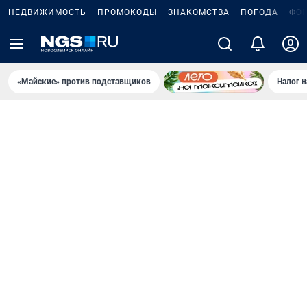
НЕДВИЖИМОСТЬ
ПРОМОКОДЫ
ЗНАКОМСТВА
ПОГОДА
ФО
«Майские» против подставщиков
Налог 