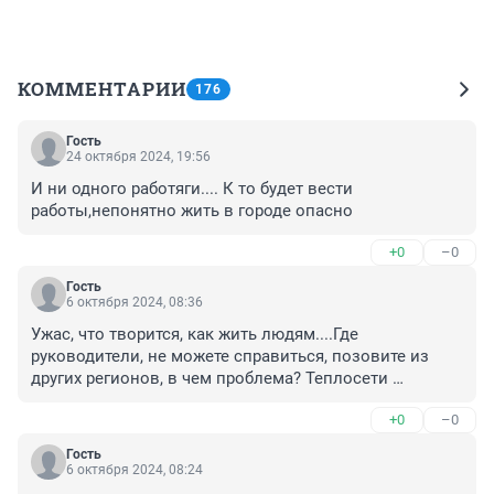
КОММЕНТАРИИ
176
Гость
24 октября 2024, 19:56
И ни одного работяги.... К то будет вести 
работы,непонятно жить в городе опасно
+0
–0
Гость
6 октября 2024, 08:36
Ужас, что творится, как жить людям....Где 
руководители, не можете справиться, позовите из 
других регионов, в чем проблема? Теплосети 
изношены даже страшно сказать на сколько 
+0
–0
процентов! Латки ставят, рвет в других местах. Что 
летом делали? На Петропавловской сделали 
Гость
времянку, трубы по верху, так может это выход, если 
6 октября 2024, 08:24
не получается сделать под землей! А летом не латки 