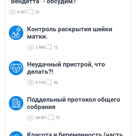
"Вендетта" - обсудим?
6 037
26
Контроль раскрытия шейки
матки.
2 406
12
Неудачный пристрой, что
делать?!
4 155
46
Поддельный протокол общего
собрания
54 891
75
Красота и беременность (часть