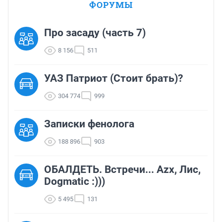
ФОРУМЫ
Про засаду (часть 7)
8 156
511
УАЗ Патриот (Стоит брать)?
304 774
999
Записки фенолога
188 896
903
ОБАЛДЕТЬ. Встречи... Azx, Лис,
Dogmatic :)))
5 495
131