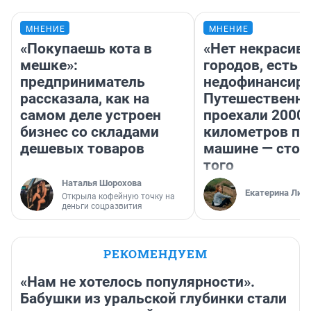
МНЕНИЕ
МНЕНИЕ
«Покупаешь кота в
«Нет некрасив
мешке»:
городов, есть
предприниматель
недофинансиро
рассказала, как на
Путешественн
самом деле устроен
проехали 2000
бизнес со складами
километров по 
дешевых товаров
машине — стои
того
Наталья Шорохова
Екатерина Лит
Открыла кофейную точку на
деньги соцразвития
РЕКОМЕНДУЕМ
«Нам не хотелось популярности».
Бабушки из уральской глубинки стали