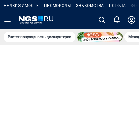
НЕДВИЖИМОСТЬ
ПРОМОКОДЫ
ЗНАКОМСТВА
ПОГОДА
ФО
Растет популярность дискаунтеров
Межд