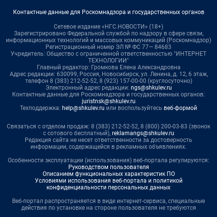
Контактные данные для Роскомнадзора и государственных органов
Сетевое издание «НГС.НОВОСТИ» (18+)
Зарегистрировано Федеральной службой по надзору в сфере связи,
информационных технологий и массовых коммуникаций (Роскомнадзор)
Регистрационный номер ЭЛ № ФС 77— 84683
Учредитель: Общество с ограниченной ответственностью "ИНТЕРНЕТ
ТЕХНОЛОГИИ"
Главный редактор: Громкова Елена Александровна
Адрес редакции: 630099, Россия, Новосибирск, ул. Ленина, д. 12, 6 этаж,
телефон 8 (383) 212-52-52, 8 (923) 157-00-00 (круглосуточно)
Электронный адрес редакции:
ngs@shkulev.ru
Контактные данные для Роскомнадзора и государственных органов:
juristnsk@shkulev.ru
Техподдержка:
help@shkulev.ru
или воспользуйтесь
веб-формой
Связаться с отделом продаж: 8 (383) 212-52-52, 8 (800) 200-03-83 (звонок
с сотового бесплатный),
reklamangs@shkulev.ru
Редакция сайта не несет ответственности за достоверность
информации, содержащейся в рекламных объявлениях.
Особенности эксплуатации (использования) веб-портала регулируются:
Руководством пользователя
Описанием функциональных характеристик ПО
Условиями использования веб-портала и политикой
конфиденциальности персональных данных
Веб-портал распространяется в виде интернет-сервиса, специальные
действия по установке на стороне пользователя не требуются