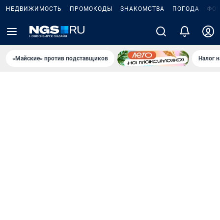
НЕДВИЖИМОСТЬ
ПРОМОКОДЫ
ЗНАКОМСТВА
ПОГОДА
ФО
«Майские» против подставщиков
Налог 