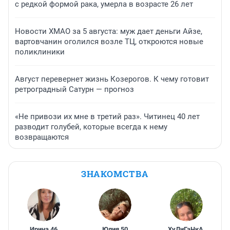
с редкой формой рака, умерла в возрасте 26 лет
Новости ХМАО за 5 августа: муж дает деньги Айзе,
вартовчанин оголился возле ТЦ, откроются новые
поликлиники
Август перевернет жизнь Козерогов. К чему готовит
ретроградный Сатурн — прогноз
«Не привози их мне в третий раз». Читинец 40 лет
разводит голубей, которые всегда к нему
возвращаются
ЗНАКОМСТВА
Ирина
,
46
Юлия
,
50
ХуЛиГаНкА
,