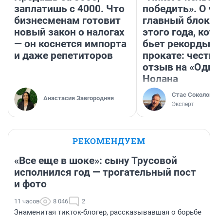
заплатишь с 4000. Что
победить». О ч
бизнесменам готовит
главный блокб
новый закон о налогах
этого года, ко
— он коснется импорта
бьет рекорды 
и даже репетиторов
прокате: честн
отзыв на «Оди
Нолана
Стас Соколов
Анастасия Завгородняя
Эксперт
РЕКОМЕНДУЕМ
«Все еще в шоке»: сыну Трусовой
исполнился год — трогательный пост
и фото
11 часов
8 046
2
Знаменитая тикток-блогер, рассказывавшая о борьбе