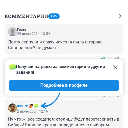
КОММЕНТАРИИ
145
Гость
29 июля 2024, 13:54
Локтя скинули и сразу исчезла пыль в городе. 
Совпадение? не думаю.
+0
–0
Получай награды за комментарии и другие 
Гость
2 июля 2024, 16:10
задания!
Ну то есть Тещин язык так и останется... Вместо 
Подробнее в профиле
тоннеля.
+0
–0
аhsurV
2 июля 2024, 12:16
Ну что ж, всё сходится: столицу будут перетаскивать в 
Сибирь! Едва ли кремль определился с выбором 