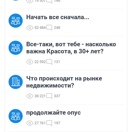
19 307
146
Начать все сначала...
52 484
248
Все-таки, вот тебе - насколько
важна Красота, в 30+ лет?
22 592
131
Что происходит на рынке
недвижимости?
38 221
337
продолжайте опус
27 761
197