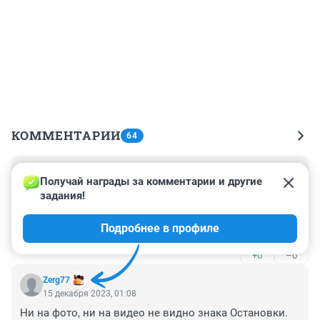
КОММЕНТАРИИ
64
Гость
15 декабря 2023, 09:54
Получай награды за комментарии и другие 
задания!
Я пришла на остановку в 06-30 12.12.23 и она там 
стояла, даже маршрутка не входила на остановку, 
Подробнее в профиле
садились на проезжей части.
+0
–0
Zerg77
15 декабря 2023, 01:08
Ни на фото, ни на видео не видно знака Остановки. 