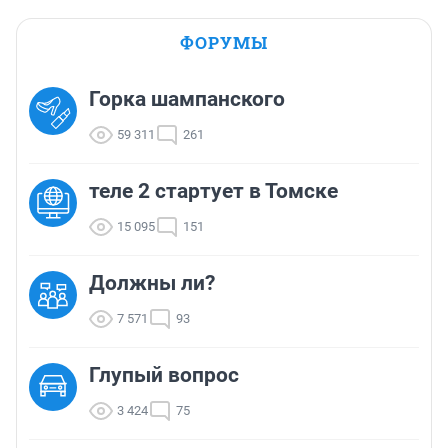
ФОРУМЫ
Горка шампанского
59 311
261
теле 2 стартует в Томске
15 095
151
Должны ли?
7 571
93
Глупый вопрос
3 424
75