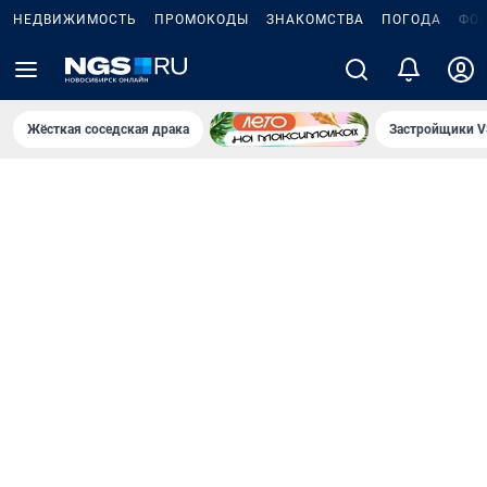
НЕДВИЖИМОСТЬ
ПРОМОКОДЫ
ЗНАКОМСТВА
ПОГОДА
ФО
Жёсткая соседская драка
Застройщики V