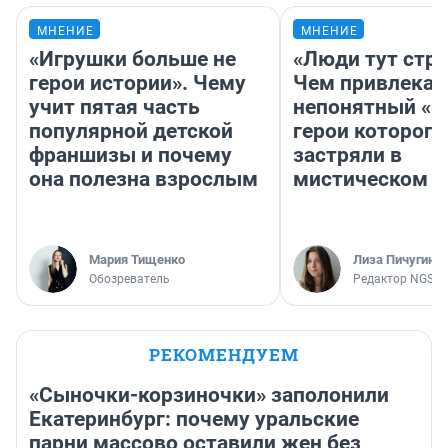
МНЕНИЕ
МНЕНИЕ
«Игрушки больше не
«Люди тут стр
герои истории». Чему
Чем привлекае
учит пятая часть
непонятный «Н
популярной детской
герои которого
франшизы и почему
застряли в
она полезна взрослым
мистическом о
Мария Тищенко
Лиза Пичугина
Обозреватель
Редактор NGS.R
РЕКОМЕНДУЕМ
«Сыночки-корзиночки» заполонили
Екатеринбург: почему уральские
парни массово оставили жен без