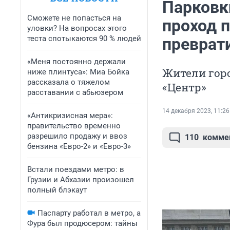
Парковки
Сможете не попасться на
проход 
уловки? На вопросах этого
теста спотыкаются 90 % людей
преврат
«Меня постоянно держали
Жители гор
ниже плинтуса»: Миа Бойка
рассказала о тяжелом
«Центр»
расставании с абьюзером
14 декабря 2023, 11:26
«Антикризисная мера»:
правительство временно
разрешило продажу и ввоз
110
комме
бензина «Евро-2» и «Евро-3»
Встали поездами метро: в
Грузии и Абхазии произошел
полный блэкаут
Паспарту работал в метро, а
Фура был продюсером: тайны