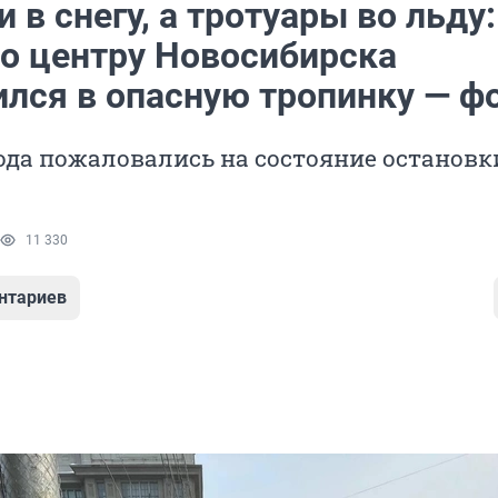
 в снегу, а тротуары во льду:
по центру Новосибирска
ился в опасную тропинку — ф
ода пожаловались на состояние остановк
11 330
нтариев