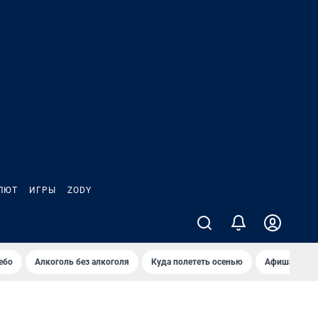
ЛЮТ
ИГРЫ
ZODY
ебо
Алкоголь без алкоголя
Куда полететь осенью
Афиша на ав