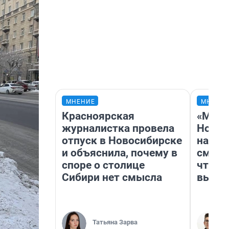
МНЕНИЕ
МНЕНИ
Красноярская
«Мы в
журналистка провела
Нолан
отпуск в Новосибирске
настр
и объяснила, почему в
смотр
споре о столице
чтобы
Сибири нет смысла
выгля
Татьяна Зарва