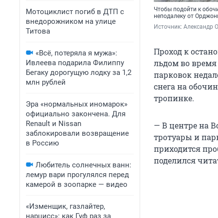
Чтобы подойти к обочи
Мотоциклист погиб в ДТП с
неподалеку от Орджон
внедорожником на улице
Источник: 
Александр 
Титова
Проход к остан
«Всё, потеряла я мужа»:
льдом во время
Ивлеева подарила Филиппу
Бегаку дорогущую лодку за 1,2
парковок недал
млн рублей
снега на обочи
тропинке.
Эра «нормальных иномарок»
официально закончена. Для
Renault и Nissan
— В центре на 
заблокировали возвращение
тротуары и пар
в Россию
приходится про
поделился чита
Любитель солнечных ванн:
лемур вари прогулялся перед
камерой в зоопарке — видео
«Изменщик, газлайтер,
нарцисс»: как Гуф раз за