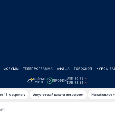
ФОРУМЫ
ТЕЛЕПРОГРАММА
АФИША
ГОРОСКОП
КУРСЫ ВА
USD 80,93
СЕЙЧАС
0
ПРОБКИ
+23°C
EUR 93,19
ет 13-ю зарплату
Августовский каталог новостроек
Нестабильное н
ОРТ