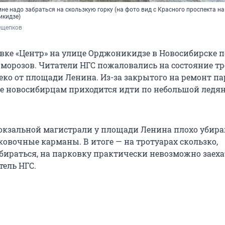
не надо забраться на скользкую горку (на фото вид с Красного проспекта н
икидзе)
Ощепков 
овке «Центр» на улице Орджоникидзе в Новосибирске 
 морозов. Читатели НГС пожаловались на состояние тр
еко от площади Ленина. Из-за закрытого на ремонт па
не новосибирцам приходится идти по небольшой ледя
Вокзальной магистрали у площади Ленина плохо убир
ковочные карманы. В итоге — на тротуарах скользко,
бираться, на парковку практически невозможно заеха
тель НГС.