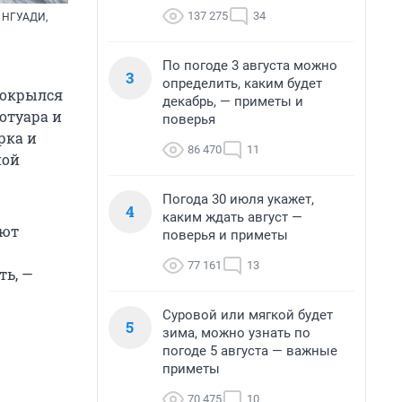
137 275
34
а НГУАДИ,
По погоде 3 августа можно
3
определить, каким будет
покрылся
декабрь, — приметы и
отуара и
поверья
рка и
86 470
11
ной
Погода 30 июля укажет,
4
каким ждать август —
ают
поверья и приметы
77 161
13
ть, —
Суровой или мягкой будет
5
зима, можно узнать по
погоде 5 августа — важные
приметы
70 475
10