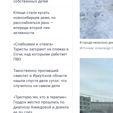
собственных детей
Клещи стали кусать
новосибирцев реже, но
расслабляться рано —
впереди второй пик
активности
В городе несколько дн
«Слабоумие и отвага».
Источник: 
Александр 
Туристы загорают на пляжах в
Сочи, над которыми работает
ПВО
Таинственно пропавший
самолет в Иркутской области
нашли спустя двое суток: что
случилось на самом деле
«Триггерю тех, кто в терапии»:
Гордон жестко прошлась по
диагнозу Ахмедовой и довела
ее до слёз