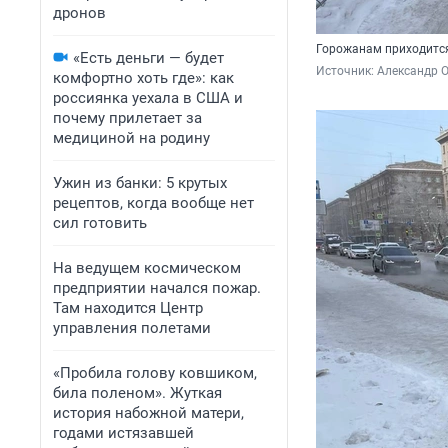
дронов
Горожанам приходится
«Есть деньги — будет
Источник: 
Александр 
комфортно хоть где»: как
россиянка уехала в США и
почему прилетает за
медициной на родину
Ужин из банки: 5 крутых
рецептов, когда вообще нет
сил готовить
На ведущем космическом
предприятии начался пожар.
Там находится Центр
управления полетами
«Пробила голову ковшиком,
била поленом». Жуткая
история набожной матери,
годами истязавшей