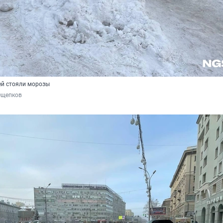
ей стояли морозы
Ощепков