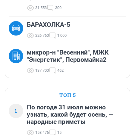
31 553
300
БАРАХОЛКА-5
226 760
1 000
микрор-н "Весенний", МЖК
"Энергетик", Первомайка2
137 700
462
ТОП 5
По погоде 31 июля можно
1
узнать, какой будет осень, —
народные приметы
158 476
15