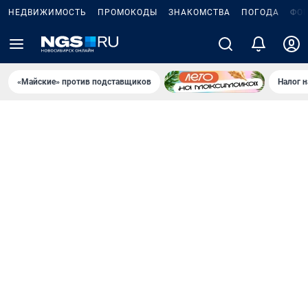
НЕДВИЖИМОСТЬ
ПРОМОКОДЫ
ЗНАКОМСТВА
ПОГОДА
ФО
«Майские» против подставщиков
Налог 