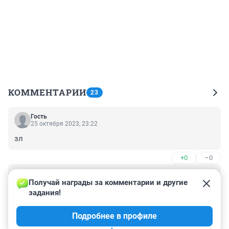
КОММЕНТАРИИ
23
Гость
25 октября 2023, 23:22
зл
+0
–0
Гость
28 августа 2023, 11:59
Получай награды за комментарии и другие 
задания!
Конечно, как только лето закончилось, надо 
поставить на колени димитровский мост. Вы там в 
Подробнее в профиле
своем уме? Это ещё в июне нужно было устранить.