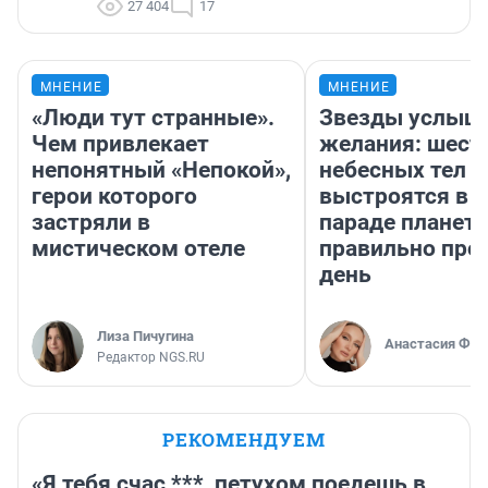
27 404
17
МНЕНИЕ
МНЕНИЕ
«Люди тут странные».
Звезды услыш
Чем привлекает
желания: шест
непонятный «Непокой»,
небесных тел
герои которого
выстроятся в 
застряли в
параде планет 
мистическом отеле
правильно про
день
Лиза Пичугина
Анастасия Фил
Редактор NGS.RU
РЕКОМЕНДУЕМ
«Я тебя счас ***, петухом поедешь в