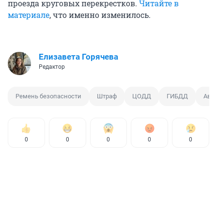
проезда круговых перекрестков.
Читайте в
материале
, что именно изменилось.
Елизавета Горячева
Редактор
Ремень безопасности
Штраф
ЦОДД
ГИБДД
Авт
0
0
0
0
0