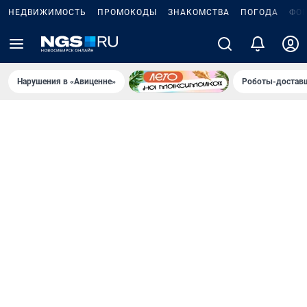
НЕДВИЖИМОСТЬ
ПРОМОКОДЫ
ЗНАКОМСТВА
ПОГОДА
ФО
Нарушения в «Авиценне»
Роботы-доставщ