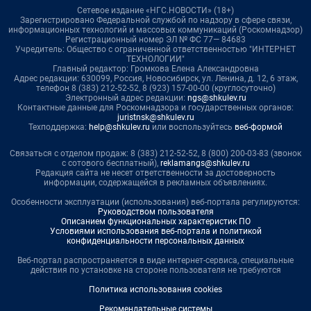
Сетевое издание «НГС.НОВОСТИ» (18+)
Зарегистрировано Федеральной службой по надзору в сфере связи,
информационных технологий и массовых коммуникаций (Роскомнадзор)
Регистрационный номер ЭЛ № ФС 77— 84683
Учредитель: Общество с ограниченной ответственностью "ИНТЕРНЕТ
ТЕХНОЛОГИИ"
Главный редактор: Громкова Елена Александровна
Адрес редакции: 630099, Россия, Новосибирск, ул. Ленина, д. 12, 6 этаж,
телефон 8 (383) 212-52-52, 8 (923) 157-00-00 (круглосуточно)
Электронный адрес редакции:
ngs@shkulev.ru
Контактные данные для Роскомнадзора и государственных органов:
juristnsk@shkulev.ru
Техподдержка:
help@shkulev.ru
или воспользуйтесь
веб-формой
Связаться с отделом продаж: 8 (383) 212-52-52, 8 (800) 200-03-83 (звонок
с сотового бесплатный),
reklamangs@shkulev.ru
Редакция сайта не несет ответственности за достоверность
информации, содержащейся в рекламных объявлениях.
Особенности эксплуатации (использования) веб-портала регулируются:
Руководством пользователя
Описанием функциональных характеристик ПО
Условиями использования веб-портала и политикой
конфиденциальности персональных данных
Веб-портал распространяется в виде интернет-сервиса, специальные
действия по установке на стороне пользователя не требуются
Политика использования cookies
Рекомендательные системы