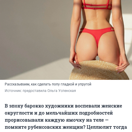
Рассказываем, как сделать попу гладкой и упругой
Источник: 
предоставила Ольга Успенская
В эпоху барокко художники воспевали женские
округлости и до мельчайших подробностей
прорисовывали каждую ямочку на теле —
помните рубенсовских женщин? Целлюлит тогда