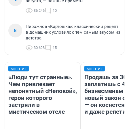
августа, — важные приметы
36 246
10
Пирожное «Картошка»: классический рецепт
5
в домашних условиях с тем самым вкусом из
детства
30 628
15
МНЕНИЕ
МНЕНИЕ
«Люди тут странные».
Продашь за 300
Чем привлекает
заплатишь с 40
непонятный «Непокой»,
бизнесменам г
герои которого
новый закон о 
застряли в
— он коснется 
мистическом отеле
и даже репети