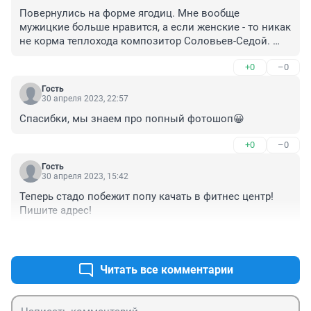
Повернулись на форме ягодиц. Мне вообще 
мужицкие больше нравится, а если женские - то никак 
не корма теплохода композитор Соловьев-Седой. 
Попка должна быть изящной, а не Кардашьяновыми 
+0
–0
багетами. Вот куда такое снизу тулово?
Гость
30 апреля 2023, 22:57
Спасибки, мы знаем про попный фотошоп😀
+0
–0
Гость
30 апреля 2023, 15:42
Теперь стадо побежит попу качать в фитнес центр! 
Пишите адрес!
+0
–0
Читать все комментарии