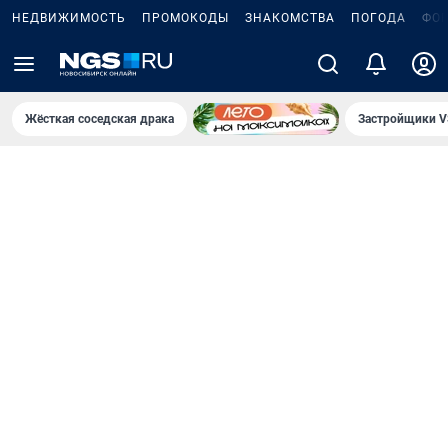
НЕДВИЖИМОСТЬ
ПРОМОКОДЫ
ЗНАКОМСТВА
ПОГОДА
ФО
Жёсткая соседская драка
Застройщики V