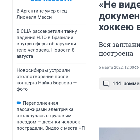
«Не вид
В Аргентине умер отец
докумен
Лионеля Месси
хоккею 
В США рассекретили тайну
падения НЛО в Бразилии:
Вся заплани
внутри сферы обнаружили
тело человека. Новости 8
построена
августа
5 марта 2022, 12:00
Новосибирцы устроили
столпотворение после
концерта Найка Борзова —
144
комме
фото
Переполненная
пассажирами электричка
столкнулась с грузовым
поездом — десятки человек
пострадали. Видео с места ЧП