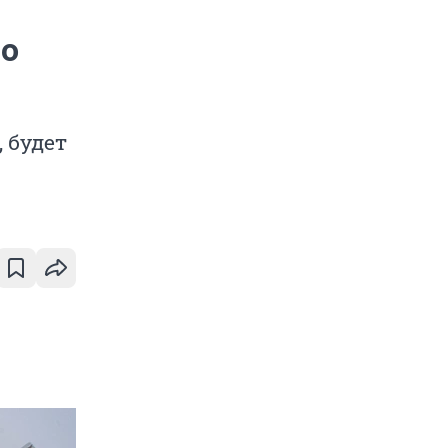
по
 будет