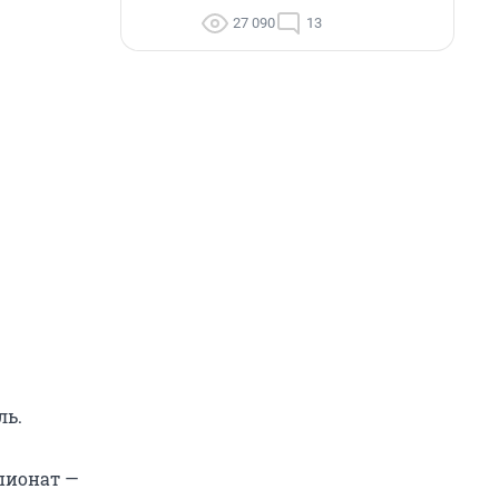
27 090
13
ль.
пионат —