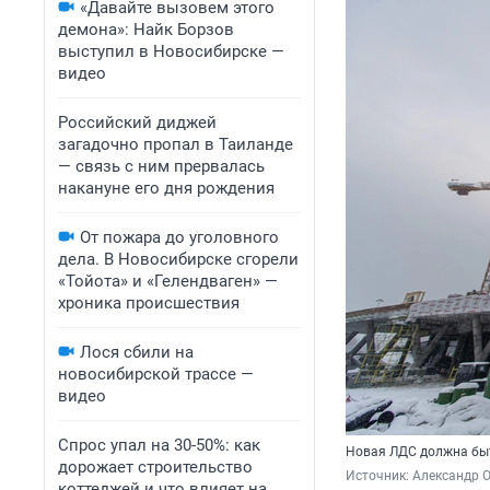
«Давайте вызовем этого
демона»: Найк Борзов
выступил в Новосибирске —
видео
Российский диджей
загадочно пропал в Таиланде
— связь с ним прервалась
накануне его дня рождения
От пожара до уголовного
дела. В Новосибирске сгорели
«Тойота» и «Гелендваген» —
хроника происшествия
Лося сбили на
новосибирской трассе —
видео
Спрос упал на 30-50%: как
Новая ЛДС должна быт
дорожает строительство
Источник: 
Александр 
коттеджей и что влияет на