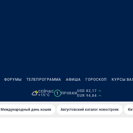
ФОРУМЫ
ТЕЛЕПРОГРАММА
АФИША
ГОРОСКОП
КУРСЫ ВА
USD 82,17
СЕЙЧАС
1
ПРОБКИ
+15°C
EUR 94,84
Международный день кошек
Августовский каталог новостроек
Ки