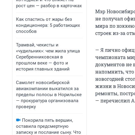
рост цен — разбор в карточках
Мэр Новосибирс
не получал офи
Как спастись от жары без
кондиционера: 5 работающих
мира по хоккею.
способов
строек из-за о
Трамвай, чекисты и
— Я лично офиц
«чудильник»: чем жила улица
чемпионата мир
Серебренниковская в
прошлом веке — фото и
документов не в
история главных зданий
напомнить, что
новогодней сто
Самолет новосибирской
жизни в Новоси
авиакомпании выкатился за
ремонты, постр
пределы полосы в Норильске
— перечислил А
— прокуратура организовала
проверку
Покорила пять вершин,
оставила предсмертную
записку и послание сыну. Что