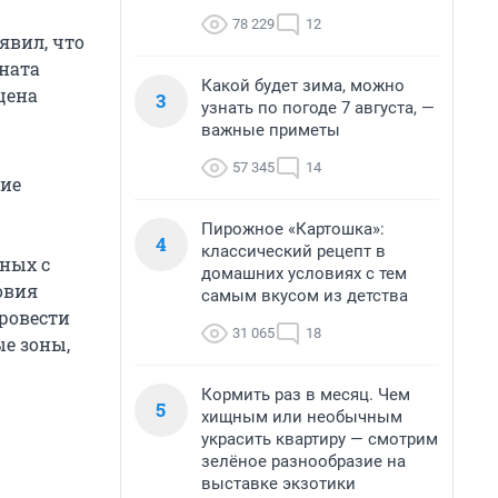
78 229
12
явил, что
ната
Какой будет зима, можно
цена
3
узнать по погоде 7 августа, —
важные приметы
57 345
14
ние
Пирожное «Картошка»:
4
классический рецепт в
ных с
домашних условиях с тем
овия
самым вкусом из детства
провести
31 065
18
ые зоны,
Кормить раз в месяц. Чем
5
хищным или необычным
украсить квартиру — смотрим
зелёное разнообразие на
выставке экзотики