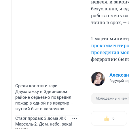
неделя, и закон
безусловно, и с
работа очень в
точно в срок, —
1 марта минист
прокомментиро
проведения мол
федерации был
Алексан
Ведущий ко
Среди копоти и гари.
Двухэтажку в Здвинском
районе серьезно повредил
Молодежный чемп
пожар в одной из квартир —
жуткий быт в карточках
Старт продаж 3 дома ЖК
0
Марсель-2. Дом, небо, река!