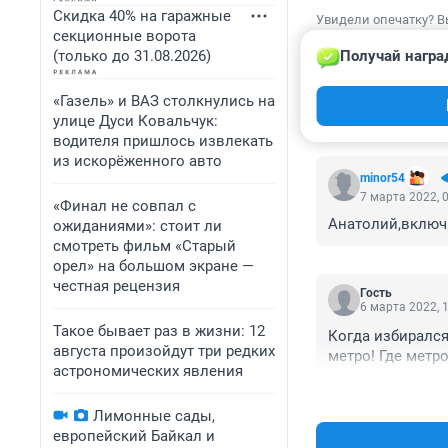
Скидка 40% на гаражные
Увидели опечатку? В
секционные ворота
(только до 31.08.2026)
Получай награ
«Газель» и ВАЗ столкнулись на
улице Дуси Ковальчук:
КОММЕНТАР
водителя пришлось извлекать
из искорёженного авто
minor54
7 марта 2022, 
«Финал не совпал с
Анатолий,включи
ожиданиями»: стоит ли
смотреть фильм «Старый
орел» на большом экране —
честная рецензия
Гость
6 марта 2022, 
Такое бывает раз в жизни: 12
Когда избирался
августа произойдут три редких
метро! Где метр
астрономических явления
Лимонные сады,
европейский Байкал и