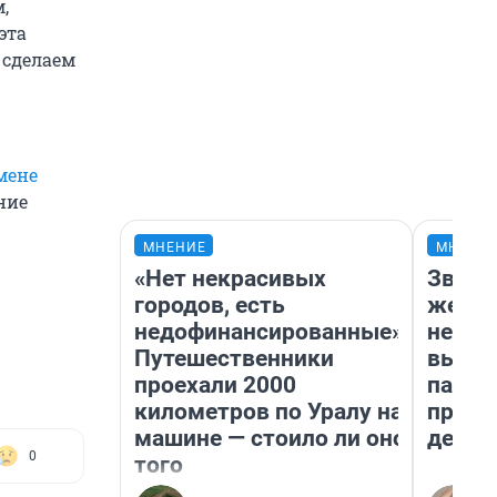
,
эта
 сделаем
мене
ние
МНЕНИЕ
МНЕНИ
«Нет некрасивых
Звезд
городов, есть
желан
недофинансированные».
небес
Путешественники
выстр
проехали 2000
парад
километров по Уралу на
прави
машине — стоило ли оно
день
0
того