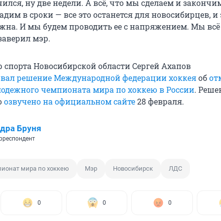
чился, ну две недели. А всё, что мы сделаем и закончим
дадим в сроки — все это останется для новосибирцев, и 
ажна. И мы будем проводить ее с напряжением. Мы всё
 заверил мэр.
р спорта Новосибирской области Сергей Ахапов
вал решение Международной федерации хоккея
об
от
одежного чемпионата мира по хоккею в России
. Реше
о
озвучено на официальном сайте
28 февраля.
дра Бруня
рреспондент
ионат мира по хоккею
Мэр
Новосибирск
ЛДС
0
0
0