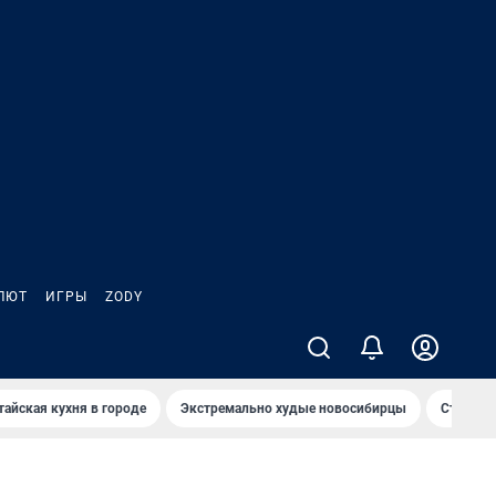
ЛЮТ
ИГРЫ
ZODY
тайская кухня в городе
Экстремально худые новосибирцы
Старт те