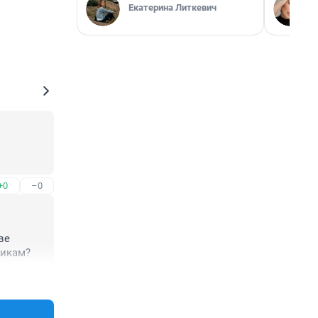
Екатерина Литкевич
+0
–0
е 
никам?
+0
–0