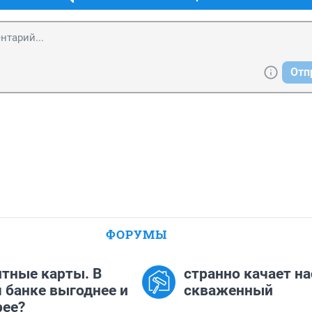
Отп
ФОРУМЫ
тные карты. В
странно качает на
 банке выгоднее и
скваженный
рее?