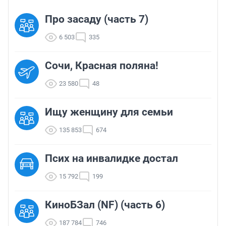
Про засаду (часть 7)
6 503
335
Сочи, Красная поляна!
23 580
48
Ищу женщину для семьи
135 853
674
Псих на инвалидке достал
15 792
199
КиноБЗал (NF) (часть 6)
187 784
746