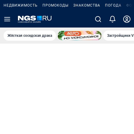
НЕДВИЖИМОСТЬ
ПРОМОКОДЫ
ЗНАКОМСТВА
ПОГОДА
ФО
Жёсткая соседская драка
Застройщики V