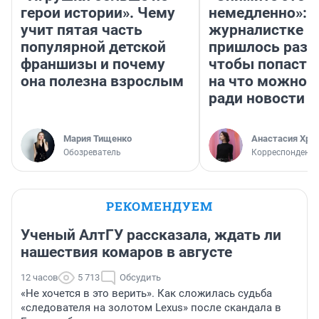
герои истории». Чему
немедленно»:
учит пятая часть
журналистке Н
популярной детской
пришлось разд
франшизы и почему
чтобы попасть 
она полезна взрослым
на что можно 
ради новости
Мария Тищенко
Анастасия Хри
Обозреватель
Корреспондент
РЕКОМЕНДУЕМ
Ученый АлтГУ рассказала, ждать ли
нашествия комаров в августе
12 часов
5 713
Обсудить
«Не хочется в это верить». Как сложилась судьба
«следователя на золотом Lexus» после скандала в