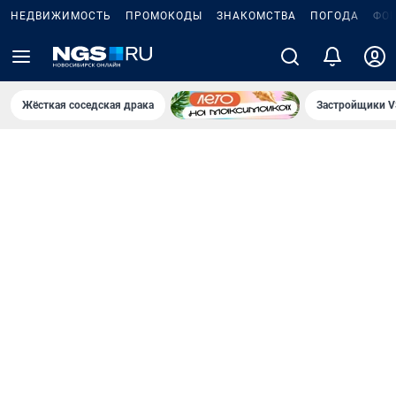
НЕДВИЖИМОСТЬ
ПРОМОКОДЫ
ЗНАКОМСТВА
ПОГОДА
ФО
Жёсткая соседская драка
Застройщики V