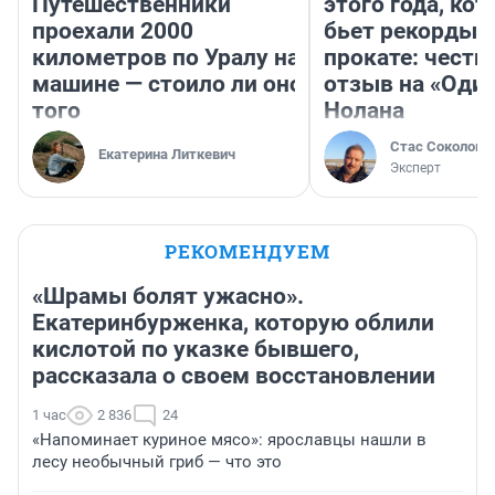
Путешественники
этого года, ко
проехали 2000
бьет рекорды 
километров по Уралу на
прокате: честн
машине — стоило ли оно
отзыв на «Оди
того
Нолана
Стас Соколов
Екатерина Литкевич
Эксперт
РЕКОМЕНДУЕМ
«Шрамы болят ужасно».
Екатеринбурженка, которую облили
кислотой по указке бывшего,
рассказала о своем восстановлении
1 час
2 836
24
«Напоминает куриное мясо»: ярославцы нашли в
лесу необычный гриб — что это