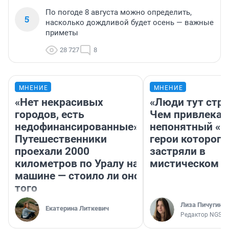
По погоде 8 августа можно определить,
5
насколько дождливой будет осень — важные
приметы
28 727
8
МНЕНИЕ
МНЕНИЕ
«Нет некрасивых
«Люди тут стр
городов, есть
Чем привлекае
недофинансированные».
непонятный «Н
Путешественники
герои которого
проехали 2000
застряли в
километров по Уралу на
мистическом о
машине — стоило ли оно
того
Лиза Пичугина
Екатерина Литкевич
Редактор NGS.R