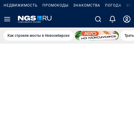
НЕДВИЖИМОСТЬ
ПРОМОКОДЫ
ЗНАКОМСТВА
ПОГОДА
ФО
Как строили мосты в Новосибирске
Траты