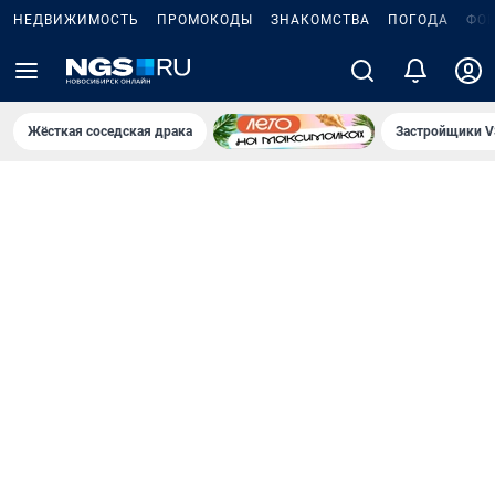
НЕДВИЖИМОСТЬ
ПРОМОКОДЫ
ЗНАКОМСТВА
ПОГОДА
ФО
Жёсткая соседская драка
Застройщики V