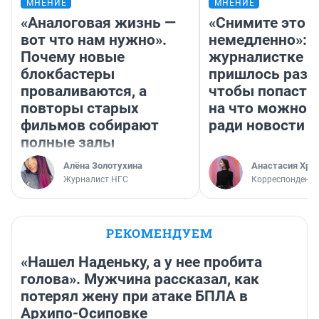
МНЕНИЕ
МНЕНИЕ
«Аналоговая жизнь —
«Снимите это
вот что нам нужно».
немедленно»:
Почему новые
журналистке Н
блокбастеры
пришлось разд
проваливаются, а
чтобы попасть 
повторы старых
на что можно 
фильмов собирают
ради новости
полные залы
Алёна Золотухина
Анастасия Хри
Журналист НГС
Корреспондент
РЕКОМЕНДУЕМ
«Нашел Наденьку, а у нее пробита
голова». Мужчина рассказал, как
потерял жену при атаке БПЛА в
Архипо-Осиповке