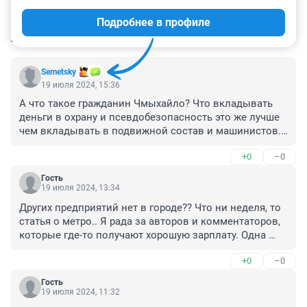
Подробнее в профиле
КОММЕНТАРИИ
97
Semetsky
19 июля 2024, 15:36
А что такое гражданин Чмыхайло? Что вкладывать 
деньги в охрану и псевдобезопасность это же лучше 
чем вкладывать в подвижной состав и машинистов. 
Пусть будет безопасное и пустое метро без составов 
+0
–0
и машинистов
Гость
19 июля 2024, 13:34
Других предприятий нет в городе?? Что ни неделя, то 
статья о метро.. Я рада за авторов и комментаторов, 
которые где-то получают хорошую зарплату. Одна 
проблема - метрополитен, в других местах горы 
+0
–0
золотые, видимо, огребают, ой простите, загребают 
работники)
Гость
19 июля 2024, 11:32