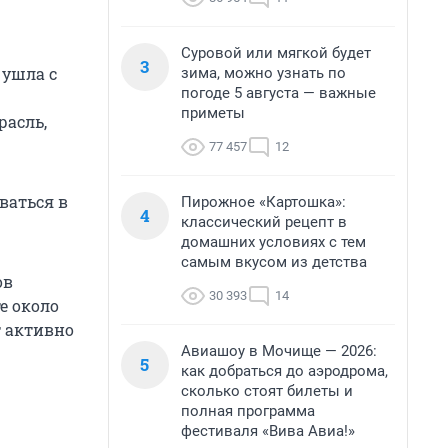
Суровой или мягкой будет
3
 ушла с
зима, можно узнать по
погоде 5 августа — важные
приметы
расль,
77 457
12
ваться в
Пирожное «Картошка»:
4
классический рецепт в
домашних условиях с тем
самым вкусом из детства
ов
30 393
14
е около
т активно
Авиашоу в Мочище — 2026:
5
как добраться до аэродрома,
сколько стоят билеты и
полная программа
фестиваля «Вива Авиа!»