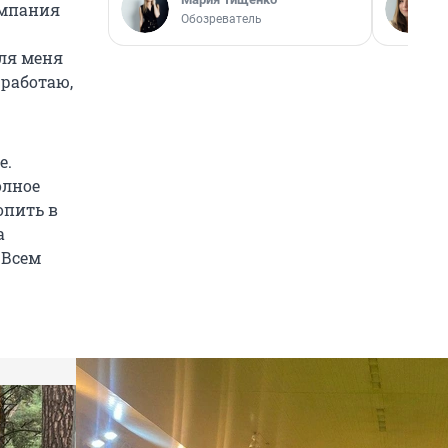
омпания
Обозреватель
Для меня
 работаю,
е.
олное
опить в
а
 Всем