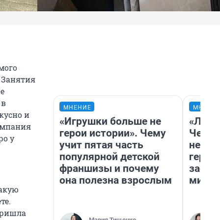
мого
. Занятия
ие
 в
МНЕНИЕ
МНЕНИ
кусно и
«Игрушки больше не
«Люди
Компания
герои истории». Чему
Чем п
ро у
учит пятая часть
непон
популярной детской
герои
франшизы и почему
застр
она полезна взрослым
мисти
такую
те.
пришла
Мария Тищенко