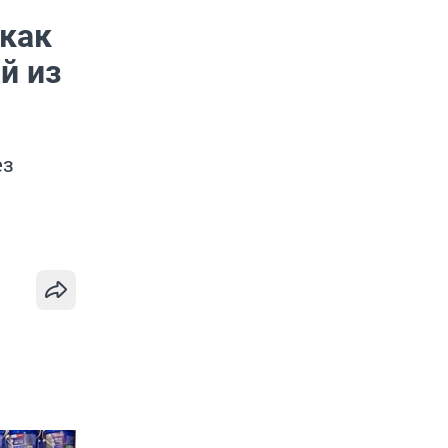
 как
й из
ез