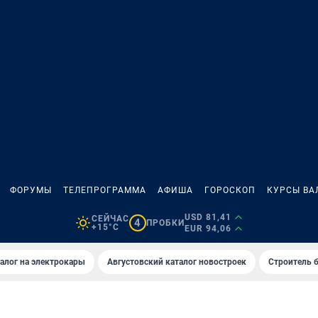
ФОРУМЫ
ТЕЛЕПРОГРАММА
АФИША
ГОРОСКОП
КУРСЫ ВА
USD 81,41
СЕЙЧАС
4
ПРОБКИ
+15°C
EUR 94,06
алог на электрокары
Августовский каталог новостроек
Строитель б