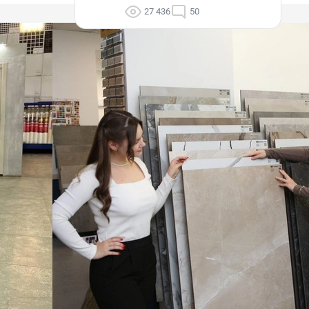
27 436
50