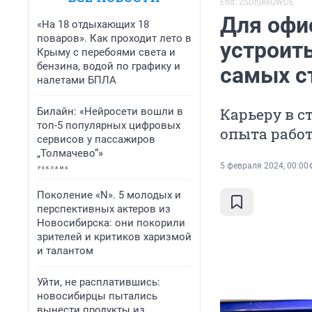
Erid: 2SDnje8QWDE
Для офи
«На 18 отдыхающих 18
поваров». Как проходит лето в
устроит
Крыму с перебоями света и
бензина, водой по графику и
самых с
налетами БПЛА
Карьеру в с
Билайн: «Нейросети вошли в
топ-5 популярных цифровых
опыта рабо
сервисов у пассажиров
„Толмачево“»
5 февраля 2024, 00:00
Поколение «N». 5 молодых и
перспективных актеров из
Новосибирска: они покорили
зрителей и критиков харизмой
и талантом
Уйти, не расплатившись:
новосибирцы пытались
вынести продукты из