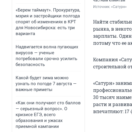
частным клиентам
Источник: 
«Сатурн»
«Берем таймаут». Прокуратура,
мэрия и застройщики полгода
Найти стабильн
спорят об изменениях в КРТ
для Новосибирска: есть три
рынка, в некот
варианта
зарплаты. Один
потому что ее 
Надвигается волна пугающих
вирусов — ученые
потребовали срочно усилить
Компания «Сату
безопасность
строительной о
Какой будет зима можно
«Сатурн» заним
узнать по погоде 7 августа —
важные приметы
профессиональн
30 тысяч наиме
«Как они получают сто баллов
расти и развив
— серьезный вопрос». О
впечатляют: 17 
кризисе ЕГЭ, всего
образования и ужасах
приемной кампании