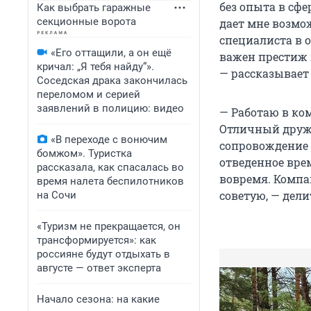
без опыта в сфе
Как выбрать гаражные
секционные ворота
дает мне возмо
специалиста в 
«Его оттащили, а он ещё
важен престиж к
кричал: „Я тебя найду“».
— рассказывает
Соседская драка закончилась
переломом и серией
заявлений в полицию: видео
— Работаю в ком
Отличный дружн
«В переходе с вонючим
сопровождение 
бомжом». Туристка
отведенное вре
рассказала, как спасалась во
вовремя. Компа
время налета беспилотников
советую, — дели
на Сочи
«Туризм не прекращается, он
трансформируется»: как
россияне будут отдыхать в
августе — ответ эксперта
Начало сезона: на какие