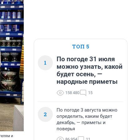
ТОП 5
По погоде 31 июля
1
можно узнать, какой
будет осень, —
народные приметы
158 480
15
По погоде 3 августа можно
2
определить, каким будет
декабрь, — приметы и
поверья
телям и
86 954
11