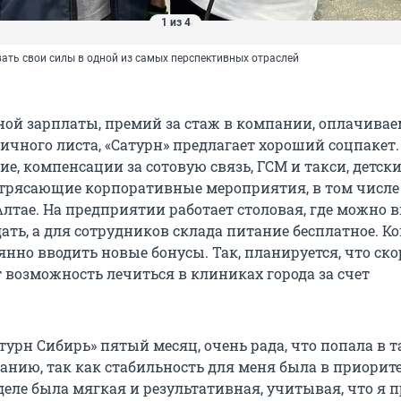
1 из 4
ать свои силы в одной из самых перспективных отраслей
ой зарплаты, премий за стаж в компании, оплачивае
ничного листа, «Сатурн» предлагает хороший соцпакет
ие, компенсации за сотовую связь, ГСМ и такси, детск
трясающие корпоративные мероприятия, в том числе
лтае. На предприятии работает столовая, где можно в
дать, а для сотрудников склада питание бесплатное. 
янно вводить новые бонусы. Так, планируется, что ско
 возможность лечиться в клиниках города за счет
турн Сибирь» пятый месяц, очень рада, что попала в 
анию, так как стабильность для меня была в приорите
деле была мягкая и результативная, учитывая, что я 