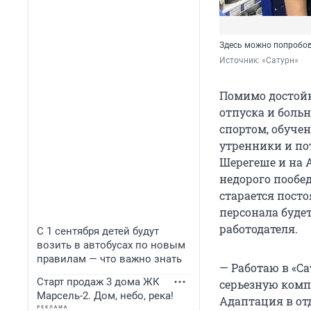
Здесь можно попробов
Источник: 
«Сатурн»
Помимо достойн
отпуска и боль
спортом, обучен
утренники и по
Шерегеше и на А
недорого пообе
старается посто
персонала будет
работодателя.
С 1 сентября детей будут
возить в автобусах по новым
правилам — что важно знать
— Работаю в «Са
Старт продаж 3 дома ЖК
серьезную комп
Марсель-2. Дом, небо, река!
Адаптация в от