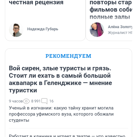
честная рецензия
повторы стары
фильмов соби
полные залы
Алёна Золотух
Надежда Губарь
Журналист НГС
РЕКОМЕНДУЕМ
Вой сирен, злые туристы и грязь.
Стоит ли ехать в самый большой
аквапарк в Геленджике — мнение
туристки
9 часов
8 991
16
Ученый в изгнании: какую тайну хранит могила
профессора уфимского вуза, которого обожали
студенты
Работает в клинике и играет в театре — что известно