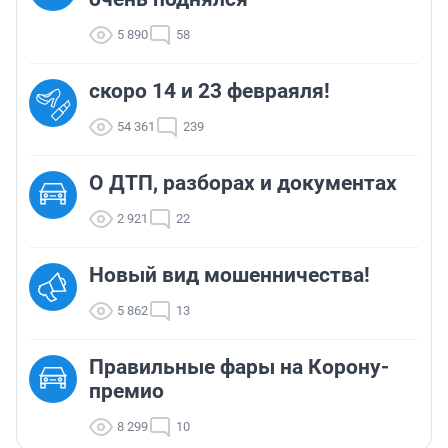
5 890
58
скоро 14 и 23 февраяля!
54 361
239
О ДТП, разборах и документах
2 921
22
Новый вид мошенничества!
5 862
13
Правильные фары на Корону-
премио
8 299
10