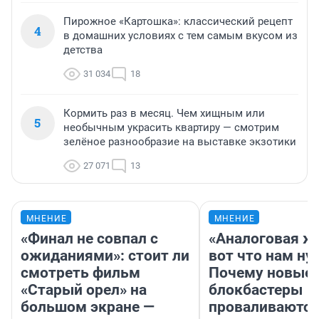
Пирожное «Картошка»: классический рецепт
4
в домашних условиях с тем самым вкусом из
детства
31 034
18
Кормить раз в месяц. Чем хищным или
5
необычным украсить квартиру — смотрим
зелёное разнообразие на выставке экзотики
27 071
13
МНЕНИЕ
МНЕНИЕ
«Финал не совпал с
«Аналоговая ж
ожиданиями»: стоит ли
вот что нам ну
смотреть фильм
Почему новые
«Старый орел» на
блокбастеры
большом экране —
проваливаются,