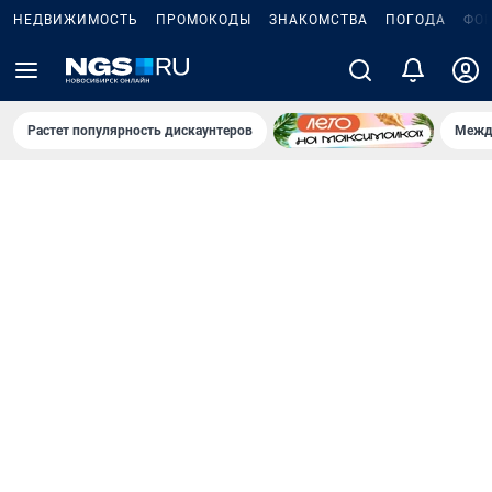
НЕДВИЖИМОСТЬ
ПРОМОКОДЫ
ЗНАКОМСТВА
ПОГОДА
ФО
Растет популярность дискаунтеров
Межд