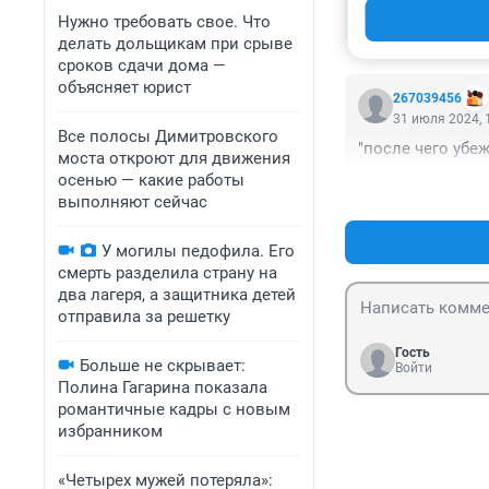
Вопрос в другом
Нужно требовать свое. Что
делать дольщикам при срыве
сроков сдачи дома —
объясняет юрист
267039456
31 июля 2024, 
Все полосы Димитровского
"после чего убеж
моста откроют для движения
осенью — какие работы
выполняют сейчас
У могилы педофила. Его
смерть разделила страну на
два лагеря, а защитника детей
отправила за решетку
Гость
Больше не скрывает:
Войти
Полина Гагарина показала
романтичные кадры с новым
избранником
«Четырех мужей потеряла»: