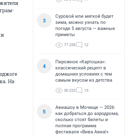
 жители
еграм-
Суровой или мягкой будет
3
зима, можно узнать по
погоде 5 августа — важные
ни
приметы
77 259
12
Пирожное «Картошка»:
4
классический рецепт в
поджоге
домашних условиях с тем
самым вкусом из детства
ка. На
30 223
13
Авиашоу в Мочище — 2026:
5
как добраться до аэродрома,
сколько стоят билеты и
полная программа
фестиваля «Вива Авиа!»