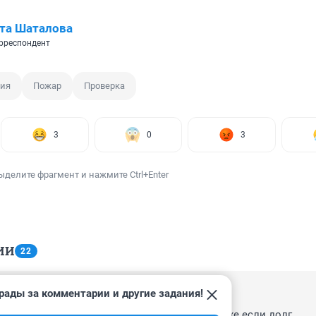
та Шаталова
рреспондент
ия
Пожар
Проверка
3
0
3
ыделите фрагмент и нажмите Ctrl+Enter
ИИ
22
рады за комментарии и другие задания!
23:53
 хватило решить проблему по-другому🙃, даже если долг
