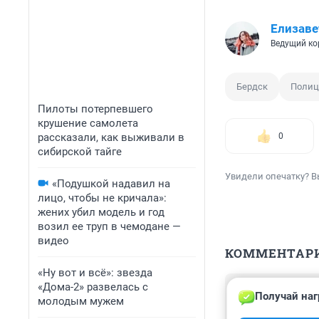
Елизаве
Ведущий ко
Бердск
Полиц
Пилоты потерпевшего
крушение самолета
рассказали, как выживали в
0
сибирской тайге
Увидели опечатку? В
«Подушкой надавил на
лицо, чтобы не кричала»:
жених убил модель и год
возил ее труп в чемодане —
видео
КОММЕНТАР
«Ну вот и всё»: звезда
«Дома-2» развелась с
Гость
Получай наг
31 июля 2024, 
молодым мужем
Думаю мозгов не