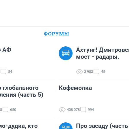
ФОРУМЫ
о АФ
Ахтунг! Дмитровс
мост - радары.
54
3 983
45
 глобального
Кофемолка
ления (часть 5)
78
650
408 078
994
о-дудка, кто
Про засаду (часть