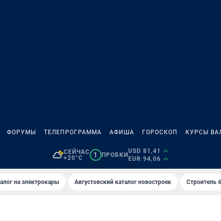
ФОРУМЫ
ТЕЛЕПРОГРАММА
АФИША
ГОРОСКОП
КУРСЫ ВА
USD 81,41
СЕЙЧАС
1
ПРОБКИ
+20°C
EUR 94,06
алог на электрокары
Августовский каталог новостроек
Строитель б