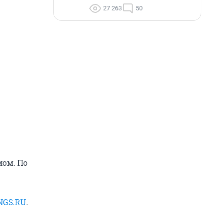
27 263
50
мом. По
NGS.RU
.