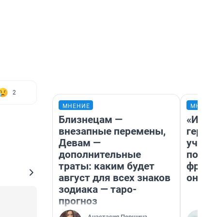
2
МНЕНИЕ
МНЕНИ
Близнецам —
«Игру
внезапные перемены,
герои
Девам —
учит 
дополнительные
попул
траты: каким будет
франш
август для всех знаков
она п
зодиака — таро-
прогноз
Анастасия Першина