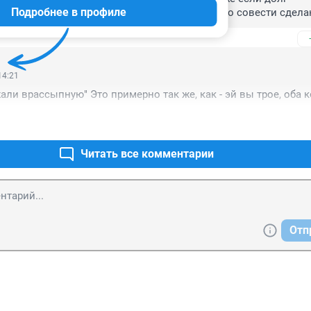
Подробнее в профиле
, хозяин второй машины при чем? Как-то не по совести сдела
14:21
али врассыпную" Это примерно так же, как - эй вы трое, оба 
Читать все комментарии
Отп