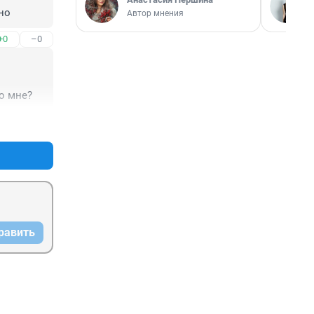
но
Автор мнения
+0
–0
ко мне?
+1
–0
равить