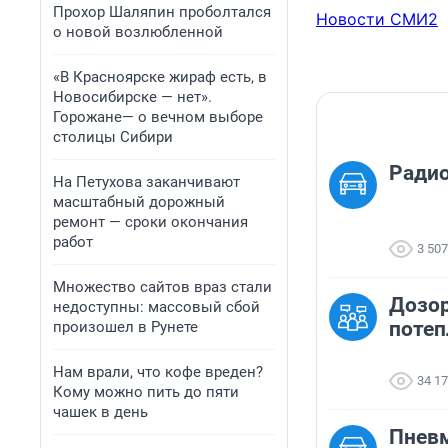
Прохор Шаляпин проболтался
Новости СМИ2
о новой возлюбленной
«В Красноярске жираф есть, в
Новосибирске — нет».
Горожане— о вечном выборе
столицы Сибири
Ради
На Петухова заканчивают
масштабный дорожный
ремонт — сроки окончания
работ
3 507
Множество сайтов враз стали
Дозор
недоступны: массовый сбой
потеп
произошел в Рунете
Нам врали, что кофе вреден?
34 1
Кому можно пить до пяти
чашек в день
Пневм