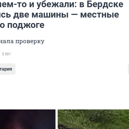
ем-то и убежали: в Бердске
ись две машины — местные
 о поджоге
чала проверку
5 501
тария