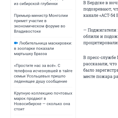
В Бердске в ноч
из сибирской глубинки
подозревают, чт
канале «АСТ-54 B
Премьер‑министр Монголии
примет участие в
экономическом форуме во
— Поджигатели 
Владивостоке
облили и подож
процитировали 
Любительница маскировки:
в зоопарке показали
мартышку Бразза
В пресс-службе
рассказали, чт
«Простите нас за всё». С
было зарегистр
телефона исчезнувшей в тайге
месте пожара р
семьи Усольцевых пришло
леденящее душу сообщение
Крупную коллекцию почтовых
марок продают в
Новосибирске — сколько она
стоит