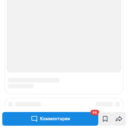
Прайс-лист
О компании
Наши награды
Наши вакансии
Техподдержка
Предвыборная агитация
Статистика канала в MAX
46
Все города сети
Комментарии