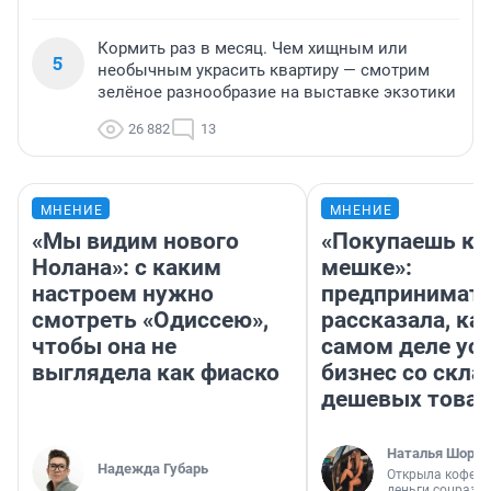
Кормить раз в месяц. Чем хищным или
5
необычным украсить квартиру — смотрим
зелёное разнообразие на выставке экзотики
26 882
13
МНЕНИЕ
МНЕНИЕ
«Мы видим нового
«Покупаешь ко
Нолана»: с каким
мешке»:
настроем нужно
предпринимат
смотреть «Одиссею»,
рассказала, как
чтобы она не
самом деле ус
выглядела как фиаско
бизнес со скл
дешевых това
Наталья Шорох
Надежда Губарь
Открыла кофейн
деньги соцразв