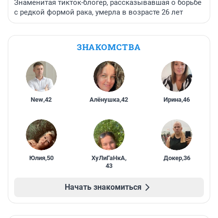
Знаменитая тикток-блогер, рассказывавшая о борьбе
с редкой формой рака, умерла в возрасте 26 лет
ЗНАКОМСТВА
New
,
42
Алёнушка
,
42
Ирина
,
46
Юлия
,
50
ХуЛиГаНкА
,
Докер
,
36
43
Начать знакомиться