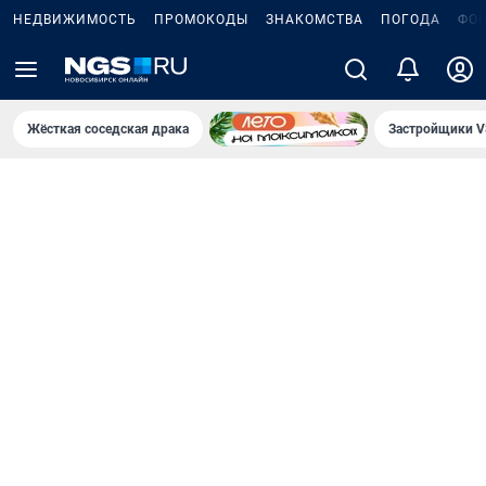
НЕДВИЖИМОСТЬ
ПРОМОКОДЫ
ЗНАКОМСТВА
ПОГОДА
ФО
Жёсткая соседская драка
Застройщики V