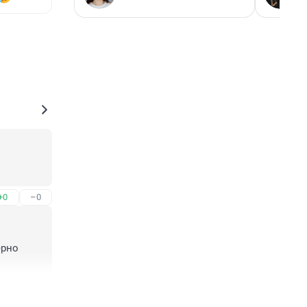
+0
–0
рно 
+0
–0