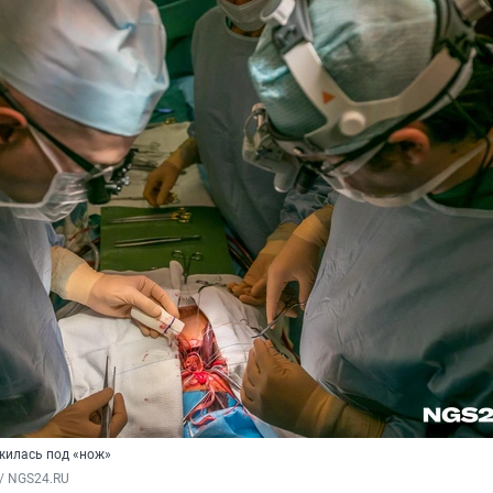
жилась под «нож»
/ NGS24.RU