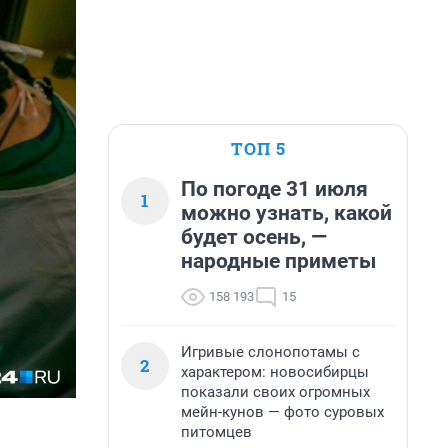
ТОП 5
По погоде 31 июля
1
можно узнать, какой
будет осень, —
народные приметы
158 193
15
Игривые слонопотамы с
2
характером: новосибирцы
показали своих огромных
мейн-кунов — фото суровых
питомцев