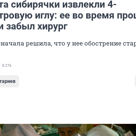
та сибирячки извлекли 4-
тровую иглу: ее во время пр
и забыл хирург
начала решила, что у нее обострение ста
8 276
тариев