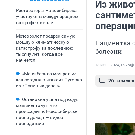
Из живо
Рестораторы Новосибирска
сантиме
участвуют в международном
гастрофестивале
операци
Метеоролог предрек самую
Пациентка с
мощную климатическую
катастрофу за последнюю
болезни
тысячу лет: когда всё
начнется
18 июня 2024, 16:25
«Меня бесила моя роль»:
как сегодня выглядит Пуговка
26
коммен
из «Папиных дочек»
Остановка ушла под воду,
машины тонут: что
происходит в Новосибирске
после дождя — видео
последствий