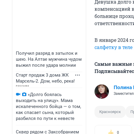
Девушка долго 
компенсацией в 
больнице прохо
ответственност
В январе 2024 г
салфетку в теле
Получил разряд в затылок и
шею. На Алтае мужчина чудом
Самые важные н
выжил после удара молнии
Подписывайтесь
Старт продаж 3 дома ЖК
Марсель-2. Дом, небо, река!
Полина 
Заместител
«Долго боялась
выходить на улицу». Мама
искалеченного бойца — о том,
Красноярск
П
как спасает сына, который
разбился по пути к невесте
Сквер рядом с Заксобранием
0