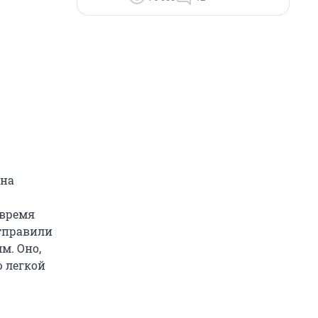
 на
 время
отправили
м. Оно,
ю легкой