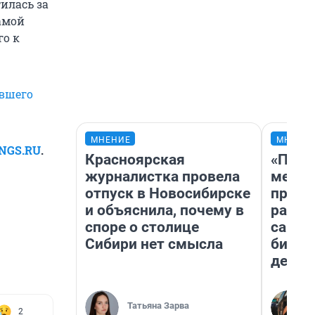
илась за
амой
го к
вшего
МНЕНИЕ
МНЕНИ
NGS.RU
.
Красноярская
«Поку
журналистка провела
мешке
отпуск в Новосибирске
предп
и объяснила, почему в
расска
споре о столице
самом
Сибири нет смысла
бизне
дешев
Татьяна Зарва
2