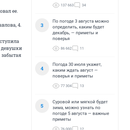
137 663
34
овал ее.
По погоде 3 августа можно
3
влова, 4.
определить, каким будет
декабрь, — приметы и
поверья
оступила
у девушки
86 662
11
а забытая
Погода 30 июля укажет,
4
каким ждать август —
поверья и приметы
77 304
13
Суровой или мягкой будет
5
зима, можно узнать по
погоде 5 августа — важные
приметы
76 000
12