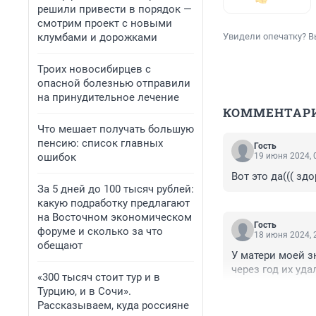
решили привести в порядок —
смотрим проект с новыми
клумбами и дорожками
Увидели опечатку? В
Троих новосибирцев с
опасной болезнью отправили
на принудительное лечение
КОММЕНТАР
Что мешает получать большую
пенсию: список главных
Гость
ошибок
19 июня 2024, 
Вот это да((( зд
За 5 дней до 100 тысяч рублей:
какую подработку предлагают
на Восточном экономическом
Гость
форуме и сколько за что
18 июня 2024, 
обещают
У матери моей 
через год их уд
«300 тысяч стоит тур и в
Турцию, и в Сочи».
Рассказываем, куда россияне