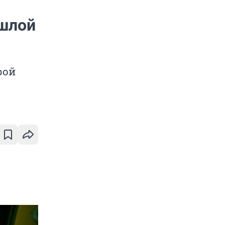
ошлой
рой