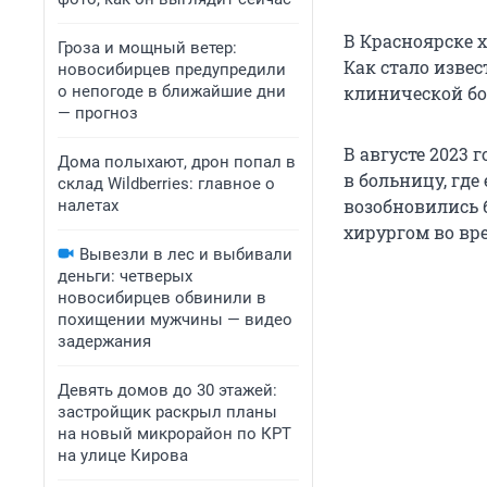
В Красноярске х
Гроза и мощный ветер:
Как стало изве
новосибирцев предупредили
о непогоде в ближайшие дни
клинической бо
— прогноз
В августе 2023 
Дома полыхают, дрон попал в
в больницу, гд
склад Wildberries: главное о
возобновились б
налетах
хирургом во вр
Вывезли в лес и выбивали
деньги: четверых
новосибирцев обвинили в
похищении мужчины — видео
задержания
Девять домов до 30 этажей:
застройщик раскрыл планы
на новый микрорайон по КРТ
на улице Кирова