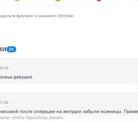
ыделите фрагмент и нажмите Ctrl+Enter
ИИ
26
00:43
оровья девушке
21:30
знакомой после операции на желудке забыли ножницы. Приме
алили, опять пришлось резать