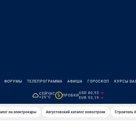
ФОРУМЫ
ТЕЛЕПРОГРАММА
АФИША
ГОРОСКОП
КУРСЫ ВА
USD 80,93
СЕЙЧАС
5
ПРОБКИ
+25°C
EUR 93,19
алог на электрокары
Августовский каталог новостроек
Строитель б