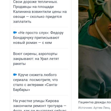
Свои дороже тепличных.
Продавцы на площади
Калинина взвинтили цены на
овощи — сколько придется
заплатить
«Не просто слух»: Федору
Бондарчуку приписывают
новый роман — с кем
Воют сирены, аэропорты
закрывают: на Урал летят
ракеты
Круче сюжета любого
сериала: посмотрите, что
стало с актерами «Санта-
Барбары»
На участке улицы Кирова
Пациентка дважды ло
закончили ремонт тротуара —
Источник: 
Артем Ленц 
фото, как он выглядит сейчас