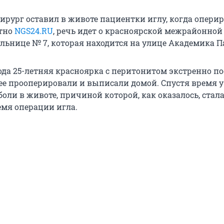
ирург оставил в животе пациентки иглу, когда оперир
стно
NGS24.RU
, речь идет о красноярской межрайонной
льнице № 7, которая находится на улице Академика Па
года 25-летняя красноярка с перитонитом экстренно п
е ее прооперировали и выписали домой. Спустя время 
оли в животе, причиной которой, как оказалось, стал
емя операции игла.