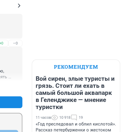
+0
–0
РЕКОМЕНДУЕМ
, 
ять 
Вой сирен, злые туристы и
грязь. Стоит ли ехать в
+0
–0
самый большой аквапарк
в Геленджике — мнение
туристки
11 часов
10 918
19
«Год преследовал и облил кислотой».
Рассказ петербурженки о жестоком