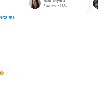
Лиза Пичугина
Редактор NGS.RU
NGS.RU
.
1