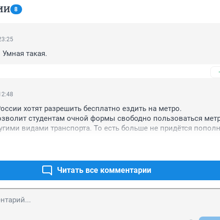
ИИ
8
23:25
Умная такая.
12:48
России хотят разрешить бесплатно ездить на метро.

зволит студентам очной формы свободно пользоваться метро
угими видами транспорта. То есть больше не придётся пополн
и. А сейчас разве иначе?
Читать все комментарии