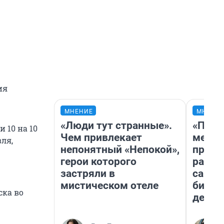
ия
МНЕНИЕ
МНЕНИ
«Люди тут странные».
«Поку
 10 на 10
Чем привлекает
мешке
ля,
непонятный «Непокой»,
предп
герои которого
расска
застряли в
самом
мистическом отеле
бизне
ска во
дешев