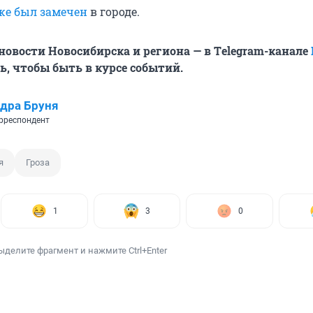
оже был замечен
в городе.
овости Новосибирска и региона — в Тelegram-канале
, чтобы быть в курсе событий.
дра Бруня
рреспондент
я
Гроза
1
3
0
ыделите фрагмент и нажмите Ctrl+Enter