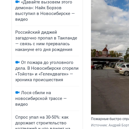
«Давайте вызовем этого
демона»: Найк Борзов
выступил в Новосибирске —
видео
Российский диджей
загадочно пропал в Таиланде
— связь с ним прервалась
накануне его дня рождения
От пожара до уголовного
дела. В Новосибирске сгорели
«Тойота» и «Гелендваген» —
хроника происшествия
Лося сбили на
новосибирской трассе —
видео
Спрос упал на 30-50%: как
Пожарные быстро спра
дорожает строительство
Источник: 
Андрей Борт
коттеджей и что влияет на