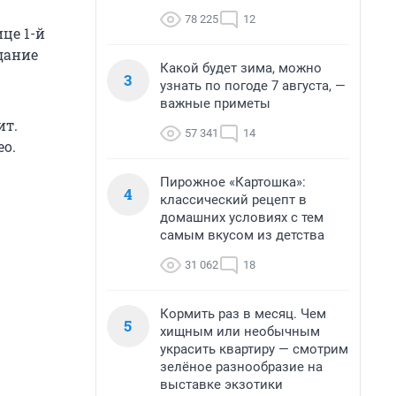
78 225
12
це 1-й
дание
Какой будет зима, можно
3
узнать по погоде 7 августа, —
важные приметы
ит.
57 341
14
ео.
Пирожное «Картошка»:
4
классический рецепт в
домашних условиях с тем
самым вкусом из детства
31 062
18
Кормить раз в месяц. Чем
5
хищным или необычным
украсить квартиру — смотрим
зелёное разнообразие на
выставке экзотики