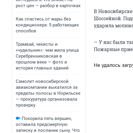
рост цен — разбор в карточках
В Новосибирске
Шоссейной. Подп
Как спастись от жары без
кондиционера: 5 работающих
ударила молния.
способов
— У нас была та
Трамвай, чекисты и
Пожарные приеха
«чудильник»: чем жила улица
Серебренниковская в
прошлом веке — фото и
Не удалось загр
история главных зданий
Самолет новосибирской
авиакомпании выкатился за
пределы полосы в Норильске
— прокуратура организовала
проверку
Покорила пять вершин,
оставила предсмертную
записку и послание сыну. Что