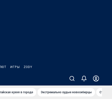
ЛЮТ
ИГРЫ
ZODY
тайская кухня в городе
Экстремально худые новосибирцы
Старт те