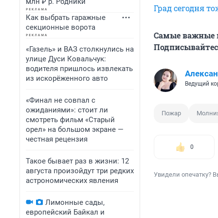
млн ₽ р. Родники
Град сегодня т
Как выбрать гаражные
секционные ворота
Самые важные н
Подписывайтесь
«Газель» и ВАЗ столкнулись на
улице Дуси Ковальчук:
водителя пришлось извлекать
Алексан
из искорёженного авто
Ведущий ко
«Финал не совпал с
ожиданиями»: стоит ли
Пожар
Молни
смотреть фильм «Старый
орел» на большом экране —
честная рецензия
0
Такое бывает раз в жизни: 12
августа произойдут три редких
Увидели опечатку? В
астрономических явления
Лимонные сады,
европейский Байкал и