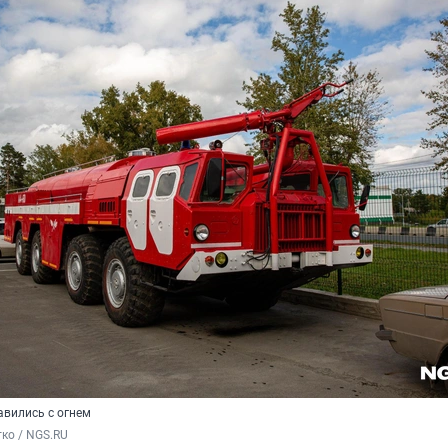
вились с огнем
ко / NGS.RU