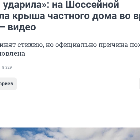
 ударила»: на Шоссейной
ла крыша частного дома во 
— видео
инят стихию, но официально причина по
новлена
8 329
ариев