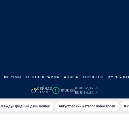
ФОРУМЫ
ТЕЛЕПРОГРАММА
АФИША
ГОРОСКОП
КУРСЫ ВА
USD 82,17
СЕЙЧАС
1
ПРОБКИ
+15°C
EUR 94,84
Международный день кошек
Августовский каталог новостроек
Ки