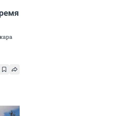
время
жара