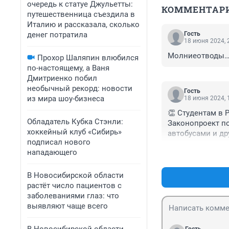
очередь к статуе Джульетты:
КОММЕНТАР
путешественница съездила в
Италию и рассказала, сколько
денег потратила
Гость
18 июня 2024, 
Молниеотводы… 
Прохор Шаляпин влюбился
по-настоящему, а Ваня
Дмитриенко побил
необычный рекорд: новости
Гость
из мира шоу-бизнеса
18 июня 2024, 
👏 Студентам в 
Обладатель Кубка Стэнли:
Законопроект по
хоккейный клуб «Сибирь»
автобусами и др
подписал нового
никакие социалк
нападающего
В Новосибирской области
растёт число пациентов с
заболеваниями глаз: что
выявляют чаще всего