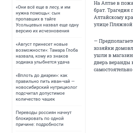
На Алтае в пожа
«Они всё еще в лесу, и им
брат. Трагедия 
нужна помощь»: сын
Алтайскому краю
пропавших в тайге
улице Пляжной 
Усольцевых назвал еще одну
версию их исчезновения
— Предполагаетс
«Август принесет новые
хозяйки домовл
возможности»: Тамара Глоба
ушли в магазин,
назвала, кому из знаков
дверь веранды 
зодиака улыбнется удача
самостоятельно
«Вплоть до диареи»: как
правильно пить иван-чай —
новосибирский нутрициолог
подсчитал допустимое
количество чашек
Переводы россиян начнут
блокировать по одной
причине: подробности