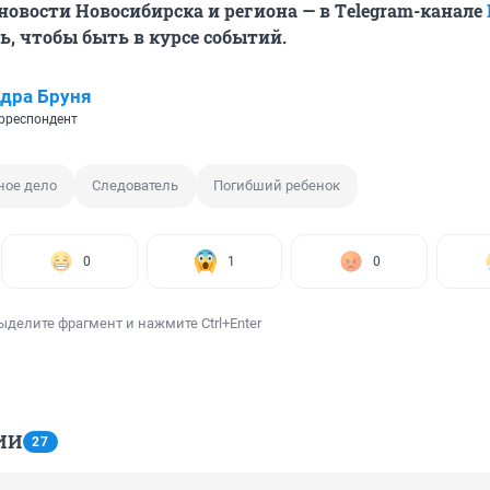
овости Новосибирска и региона — в Тelegram-канале
, чтобы быть в курсе событий.
дра Бруня
рреспондент
ное дело
Следователь
Погибший ребенок
0
1
0
ыделите фрагмент и нажмите Ctrl+Enter
ИИ
27