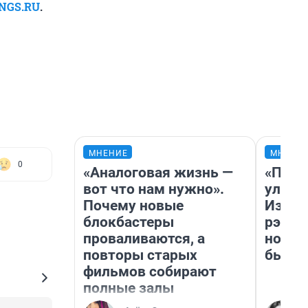
NGS.RU
.
МНЕНИЕ
МНЕНИ
0
«Аналоговая жизнь —
«Поче
вот что нам нужно».
улыба
Почему новые
Извес
блокбастеры
рэпер
проваливаются, а
новос
повторы старых
было
фильмов собирают
полные залы