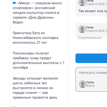
Гость
«Минус — слишком много
5 марта 2024, 
спойлеров»: российский
Так может она з
ниндзя-скульптор снялся в
сериале «Дом Дракона».
Видео
Гость
5 марта 2024, 
Орангутану Бату из
Новосибирского зоопарка
Скрепненько!
исполнилось 27 лет
Пенсионеры получат
прибавку: кому придут
дополнительные выплаты с 1
сентября
Звезды услышат желания:
Гость
шесть небесных тел
Войти
выстроятся в линию на
параде планет — как
правильно провести день