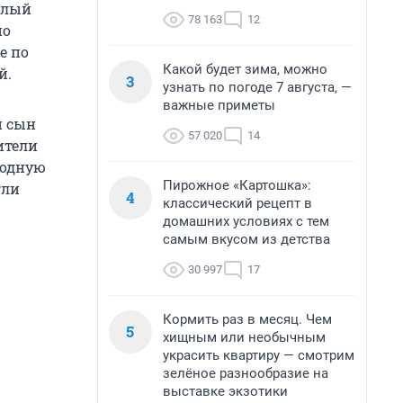
валый
78 163
12
по
е по
Какой будет зима, можно
й.
3
узнать по погоде 7 августа, —
важные приметы
й сын
57 020
14
ители
ходную
Пирожное «Картошка»:
гли
4
классический рецепт в
домашних условиях с тем
самым вкусом из детства
30 997
17
Кормить раз в месяц. Чем
5
хищным или необычным
украсить квартиру — смотрим
зелёное разнообразие на
выставке экзотики