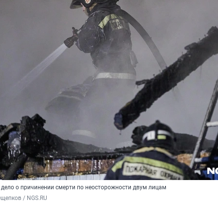
 дело о причинении смерти по неосторожности двум лицам
Ощепков / NGS.RU