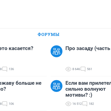
ФОРУМЫ
 это касается?
Про засаду (часть
78
136
8 646
561
ржаву больше не
Если вам прилетел
но?
сильно волнуют
мотивы? :)
08
106
16 512
182