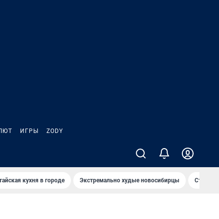
ЛЮТ
ИГРЫ
ZODY
тайская кухня в городе
Экстремально худые новосибирцы
Старт те