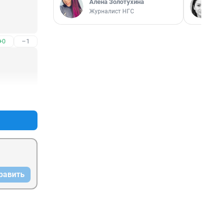
Алёна Золотухина
Журналист НГС
+0
–1
+0
–1
равить