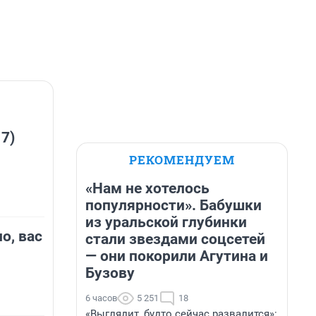
 7)
РЕКОМЕНДУЕМ
«Нам не хотелось
популярности». Бабушки
из уральской глубинки
о, вас
стали звездами соцсетей
— они покорили Агутина и
Бузову
6 часов
5 251
18
«Выглядит, будто сейчас развалится»: