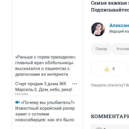
Самые важные н
Подписывайтесь
Алексан
Ведущий ко
Пожар
Уголов
«Раньше с горем приходили»:
главный врач облбольницы
высказался о пациентах с
0
диагнозами из интернета
Старт продаж 3 дома ЖК
Увидели опечатку? В
Марсель-2. Дом, небо, река!
«Почему вы улыбаетесь?»
Известный корейский рэпер
зажег с сотнями
КОММЕНТАР
новосибирцев: как это было