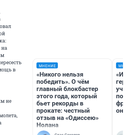
.
в
бовал
ой
ка:
 на
ым
ересесть
МНЕНИЕ
МНЕНИ
мощь в
«Никого нельзя
«Игру
победить». О чём
герои
главный блокбастер
учит 
этого года, который
попул
ям не
бьет рекорды в
франш
прокате: честный
она п
молета,
отзыв на «Одиссею»
а
Нолана
Стас Соколов