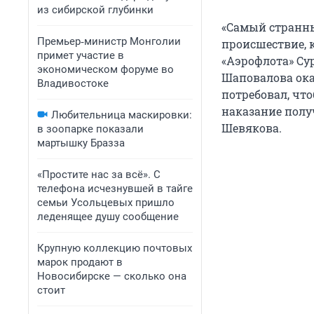
из сибирской глубинки
«Самый странны
Премьер‑министр Монголии
происшествие, к
примет участие в
«Аэрофлота» Су
экономическом форуме во
Шаповалова оказ
Владивостоке
потребовал, что
наказание полу
Любительница маскировки:
Шевякова.
в зоопарке показали
мартышку Бразза
«Простите нас за всё». С
телефона исчезнувшей в тайге
семьи Усольцевых пришло
леденящее душу сообщение
Крупную коллекцию почтовых
марок продают в
Новосибирске — сколько она
стоит