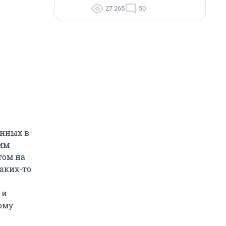
27 265
50
анных в
тим
том на
каких-то
 и
мому