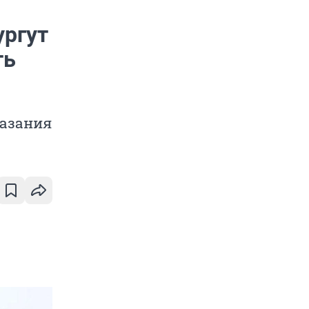
ургут
ть
казания