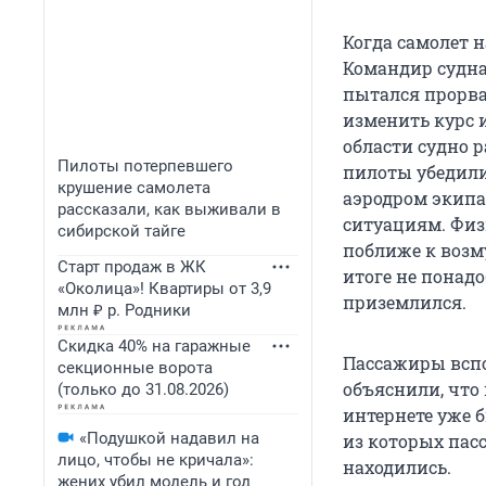
Когда самолет 
Командир судна
пытался прорва
изменить курс 
области судно 
Пилоты потерпевшего
пилоты убедили
крушение самолета
аэродром экипа
рассказали, как выживали в
ситуациям. Физ
сибирской тайге
поближе к возму
Старт продаж в ЖК
итоге не понад
«Околица»! Квартиры от 3,9
приземлился.
млн ₽ р. Родники
Скидка 40% на гаражные
Пассажиры вспо
секционные ворота
объяснили, что 
(только до 31.08.2026)
интернете уже 
«Подушкой надавил на
из которых пас
лицо, чтобы не кричала»:
находились.
жених убил модель и год