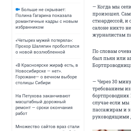
— Когда мы сели
Больше не скрывает:
произошел. Сам 
Полина Гагарина показала
стюардессой, и 
романтичные кадры с новым
избранником
салоне никто не
журналистам п
«Четырех мужей потеряла»:
Прохор Шаляпин проболтался
По словам очев
о новой возлюбленной
был пьян или аг
Бортпроводницы
«В Красноярске жираф есть, в
Новосибирске — нет».
Горожане— о вечном выборе
— Через 30 мин
столицы Сибири
требованием из
бортпроводник Е
На Петухова заканчивают
масштабный дорожный
случае если мы
ремонт — сроки окончания
пассажирам и э
работ
руководящими 
Множество сайтов враз стали