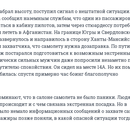
набрал высоту, поступил сигнал о нештатной ситуации
 сообщил наземным службам, что один из пассажиро
ться в кабину пилотов, затем через стюардессу потре
и лететь в Афганистан. На границе Югры и Свердловск
развернулось и направилось в сторону Ханты-Мансийс
 захватчика, что самолету нужна дозаправка. По пути
ж постарался подготовиться к возможным экстренн
ически сильных мужчин даже попросили незаметно п
тителю спокойствия. Он сидел на месте 14А. Но их по
обилась: спустя примерно час боинг благополучно
минают, что в салоне самолета не было паники. Люд
происходит и с чем связана экстренная посадка. Но в
было немало информационных сообщений о захвате са
сажиры позже поняли, в какой опасной ситуации тогд