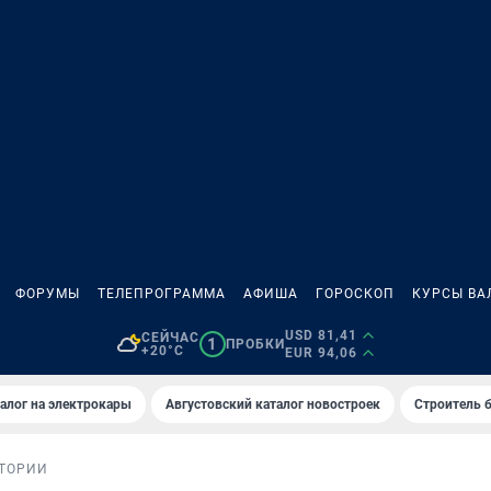
ФОРУМЫ
ТЕЛЕПРОГРАММА
АФИША
ГОРОСКОП
КУРСЫ ВА
USD 81,41
СЕЙЧАС
1
ПРОБКИ
+20°C
EUR 94,06
алог на электрокары
Августовский каталог новостроек
Строитель б
ТОРИИ