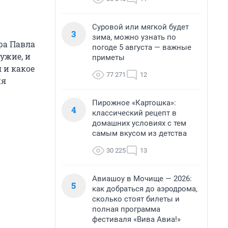
Суровой или мягкой будет
3
зима, можно узнать по
ра Павла
погоде 5 августа — важные
ужие, и
приметы
 и какое
77 271
12
ия
Пирожное «Картошка»:
4
классический рецепт в
домашних условиях с тем
самым вкусом из детства
30 225
13
Авиашоу в Мочище — 2026:
5
как добраться до аэродрома,
сколько стоят билеты и
полная программа
фестиваля «Вива Авиа!»