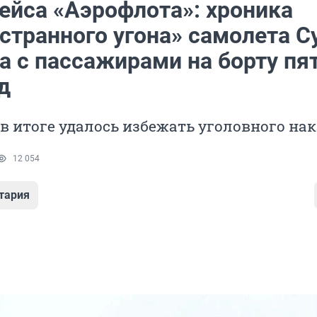
рейса «Аэрофлота»: хроника
странного угона» самолета С
а с пассажирами на борту пя
д
в итоге удалось избежать уголовного на
12 054
тария