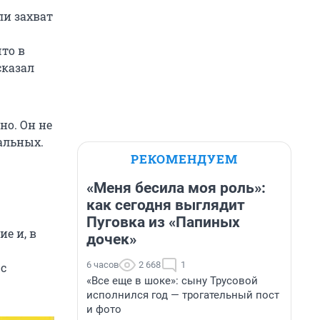
ли захват
то в
сказал
но. Он не
альных.
РЕКОМЕНДУЕМ
«Меня бесила моя роль»:
как сегодня выглядит
Пуговка из «Папиных
е и, в
дочек»
6 часов
2 668
1
с
«Все еще в шоке»: сыну Трусовой
исполнился год — трогательный пост
и фото