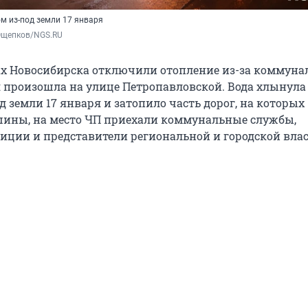
м из-под земли 17 января
Ощепков/NGS.RU
ах Новосибирска отключили отопление из-за коммуна
я произошла на улице Петропавловской. Вода хлынула
 земли 17 января и затопило часть дорог, на которых
ины, на место ЧП приехали коммунальные службы,
иции и представители региональной и городской влас