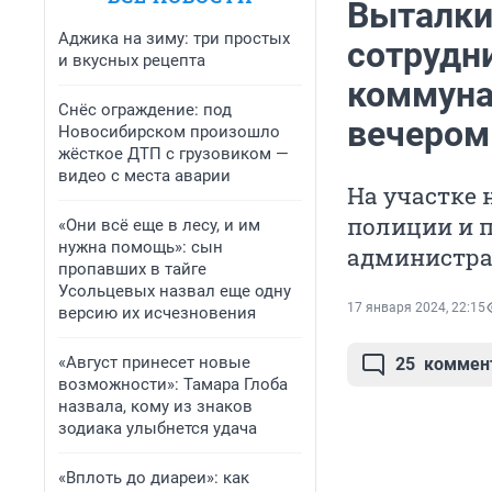
Выталки
Аджика на зиму: три простых
сотрудн
и вкусных рецепта
коммуна
Снёс ограждение: под
вечером
Новосибирском произошло
жёсткое ДТП с грузовиком —
видео с места аварии
На участке
полиции и п
«Они всё еще в лесу, и им
нужна помощь»: сын
администр
пропавших в тайге
Усольцевых назвал еще одну
17 января 2024, 22:15
версию их исчезновения
«Август принесет новые
25
коммен
возможности»: Тамара Глоба
назвала, кому из знаков
зодиака улыбнется удача
«Вплоть до диареи»: как