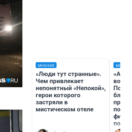
МНЕНИЕ
МНЕНИ
«Люди тут странные».
«Анал
Чем привлекает
вот ч
непонятный «Непокой»,
Почем
герои которого
блокб
застряли в
прова
мистическом отеле
повто
фильм
полны