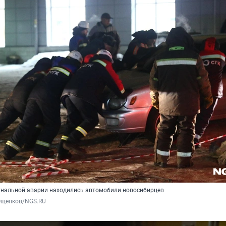
унальной аварии находились автомобили новосибирцев
Ощепков/NGS.RU