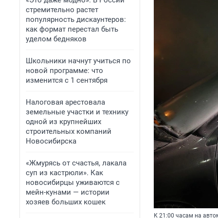
«Это даже модно». В России
стремительно растет
популярность дискаунтеров:
как формат перестал быть
уделом бедняков
Школьники начнут учиться по
новой программе: что
изменится с 1 сентября
Налоговая арестовала
земельные участки и технику
одной из крупнейших
строительных компаний
Новосибирска
«Жмурясь от счастья, лакала
суп из кастрюли». Как
новосибирцы уживаются с
мейн-кунами — истории
хозяев больших кошек
К 21:00 часам на авто