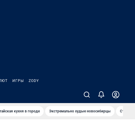
ЛЮТ
ИГРЫ
ZODY
тайская кухня в городе
Экстремально худые новосибирцы
Старт те