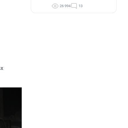
26 994
13
ах