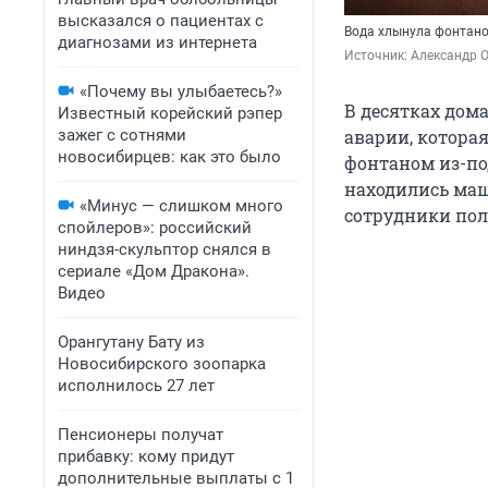
высказался о пациентах с
Вода хлынула фонтано
диагнозами из интернета
Источник: 
Александр 
«Почему вы улыбаетесь?»
В десятках дом
Известный корейский рэпер
зажег с сотнями
аварии, котора
новосибирцев: как это было
фонтаном из-под
находились маш
«Минус — слишком много
сотрудники пол
спойлеров»: российский
ниндзя-скульптор снялся в
сериале «Дом Дракона».
Видео
Орангутану Бату из
Новосибирского зоопарка
исполнилось 27 лет
Пенсионеры получат
прибавку: кому придут
дополнительные выплаты с 1