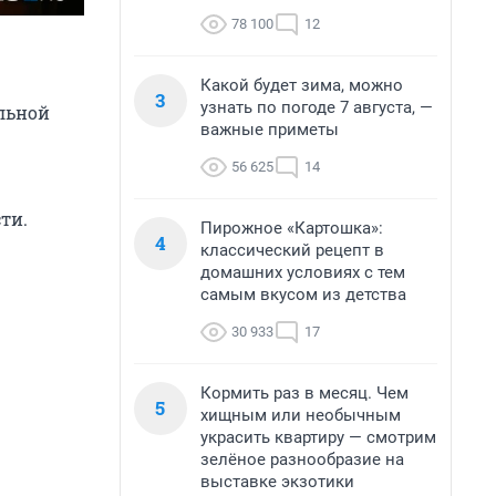
78 100
12
Какой будет зима, можно
3
узнать по погоде 7 августа, —
льной
важные приметы
56 625
14
ти.
Пирожное «Картошка»:
4
классический рецепт в
домашних условиях с тем
самым вкусом из детства
30 933
17
Кормить раз в месяц. Чем
5
хищным или необычным
украсить квартиру — смотрим
зелёное разнообразие на
выставке экзотики