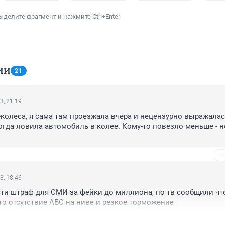
ыделите фрагмент и нажмите Ctrl+Enter
ИИ
21
3, 21:19
-колеса, я сама там проезжала вчера и нецензурно выражалась
когда ловила автомобиль в колее. Кому-то повезло меньше - не
3, 18:46
ти штраф для СМИ за фейки до миллиона, по тв сообщили что
то отсутствие АБС на ниве и резкое торможение