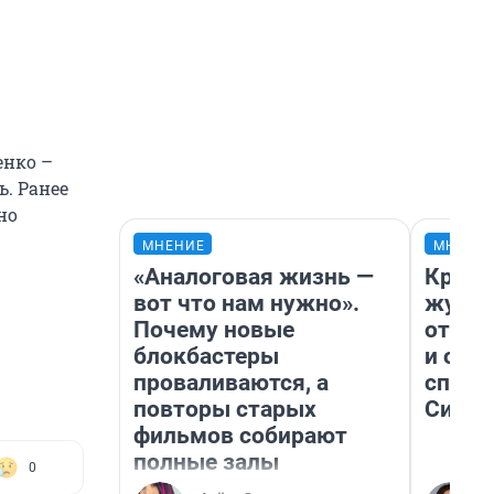
енко –
ь. Ранее
но
МНЕНИЕ
МНЕНИ
«Аналоговая жизнь —
Красн
вот что нам нужно».
журна
Почему новые
отпус
блокбастеры
и объ
проваливаются, а
споре
повторы старых
Сибир
фильмов собирают
полные залы
0