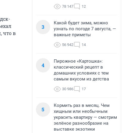
78 147
12
дск-
Какой будет зима, можно
ъехал
3
узнать по погоде 7 августа, —
, что в
важные приметы
56 942
14
Пирожное «Картошка»:
4
классический рецепт в
домашних условиях с тем
самым вкусом из детства
30 986
17
Кормить раз в месяц. Чем
5
хищным или необычным
украсить квартиру — смотрим
зелёное разнообразие на
выставке экзотики