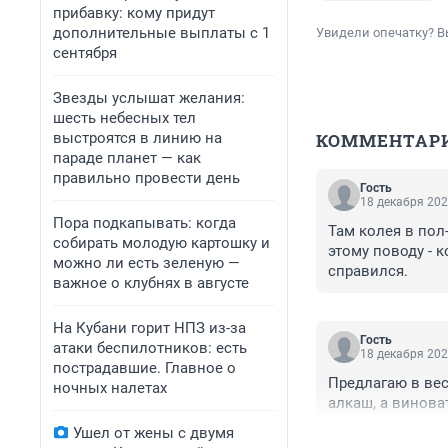
прибавку: кому придут
дополнительные выплаты с 1
Увидели опечатку? В
сентября
Звезды услышат желания:
шесть небесных тел
выстроятся в линию на
КОММЕНТАР
параде планет — как
правильно провести день
Гость
18 декабря 202
Пора подкапывать: когда
Там колея в пол
собирать молодую картошку и
этому поводу - 
можно ли есть зеленую —
справился.
важное о клубнях в августе
На Кубани горит НПЗ из-за
Гость
атаки беспилотников: есть
18 декабря 202
пострадавшие. Главное о
Предлагаю в вес
ночных налетах
алкаш, а винова
Ушел от жены с двумя