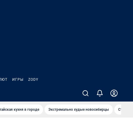
ЛЮТ
ИГРЫ
ZODY
тайская кухня в городе
Экстремально худые новосибирцы
Старт те