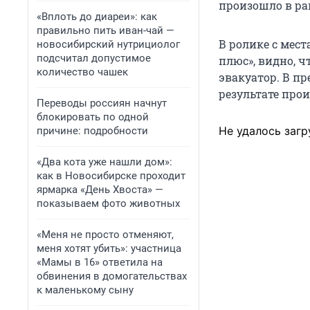
произошло в ра
«Вплоть до диареи»: как
правильно пить иван-чай —
В ролике с мест
новосибирский нутрициолог
подсчитал допустимое
плюс», видно, 
количество чашек
эвакуатор. В пр
результате про
Переводы россиян начнут
блокировать по одной
Не удалось загр
причине: подробности
«Два кота уже нашли дом»:
как в Новосибирске проходит
ярмарка «День Хвоста» —
показываем фото животных
«Меня не просто отменяют,
меня хотят убить»: участница
«Мамы в 16» ответила на
обвинения в домогательствах
к маленькому сыну