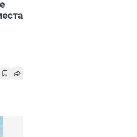
е
места