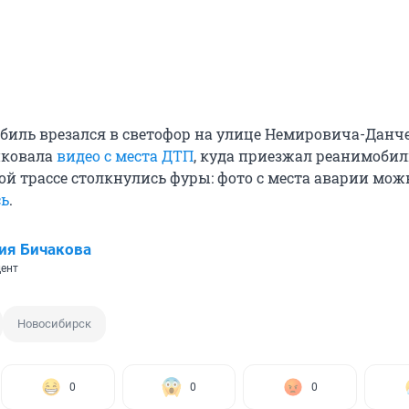
биль врезался в светофор на улице Немировича-Данч
иковала
видео с места ДТП
, куда приезжал реанимобил
ой трассе столкнулись фуры: фото с места аварии мож
сь
.
ия Бичакова
ент
Новосибирск
0
0
0