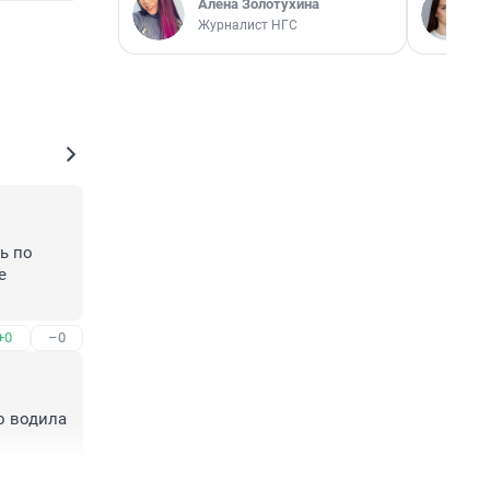
Алёна Золотухина
Журналист НГС
 по 
 
+0
–0
 водила 
+0
–0