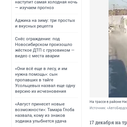
наступит самая холодная ночь
— изучаем прогноз
Аджика на зиму: три простых
и вкусных рецепта
Снёс ограждение: под
Новосибирском произошло
жёсткое ДТП с грузовиком —
видео с места аварии
«Они всё еще в лесу, и им
нужна помощь»: сын
пропавших в тайге
Усольцевых назвал еще одну
версию их исчезновения
На трассе в районе Н
«Август принесет новые
Источник: 
«АвтоБердск
возможности»: Тамара Глоба
назвала, кому из знаков
зодиака улыбнется удача
17 декабря на т