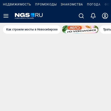
НЕДВИЖИМОСТЬ
ПРОМОКОДЫ
ЗНАКОМСТВА
ПОГОДА
ФО
Как строили мосты в Новосибирске
Траты