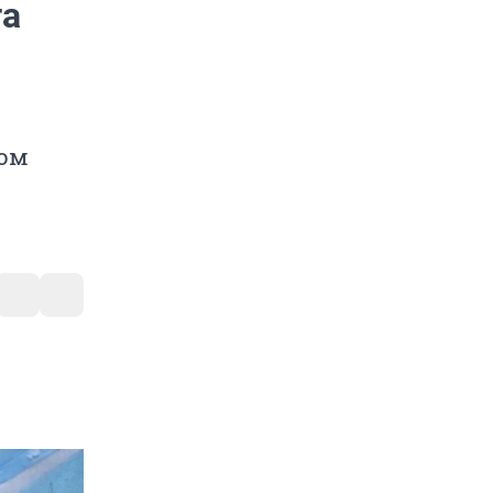
та
том