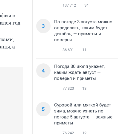
137 712
34
афии с
По погоде 3 августа можно
ился год.
3
определить, каким будет
декабрь, — приметы и
усами,
поверья
апы, а
86 691
11
Погода 30 июля укажет,
4
каким ждать август —
поверья и приметы
77 320
13
Суровой или мягкой будет
5
зима, можно узнать по
погоде 5 августа — важные
приметы
76 242
12