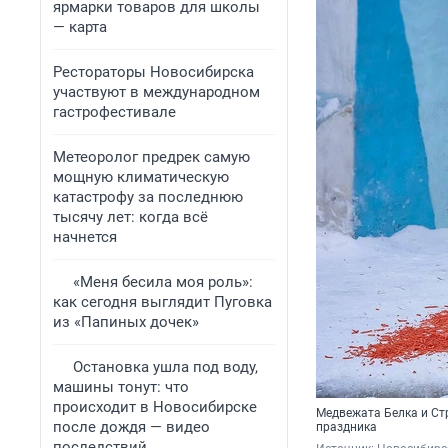
ярмарки товаров для школы
— карта
Рестораторы Новосибирска
участвуют в международном
гастрофестивале
Метеоролог предрек самую
мощную климатическую
катастрофу за последнюю
тысячу лет: когда всё
начнется
«Меня бесила моя роль»:
как сегодня выглядит Пуговка
из «Папиных дочек»
Остановка ушла под воду,
машины тонут: что
происходит в Новосибирске
Медвежата Белка и Ст
после дождя — видео
праздника
последствий