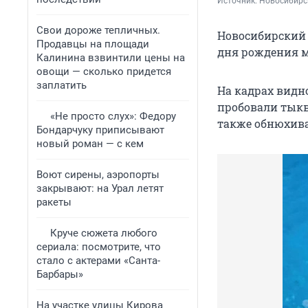
Источник: 
Новосибирск
Свои дороже тепличных.
Новосибирский 
Продавцы на площади
дня рождения м
Калинина взвинтили цены на
овощи — сколько придется
заплатить
На кадрах видн
пробовали тыкву
«Не просто слух»: Федору
также обнюхива
Бондарчуку приписывают
новый роман — с кем
Воют сирены, аэропорты
закрывают: на Урал летят
ракеты
Круче сюжета любого
сериала: посмотрите, что
стало с актерами «Санта-
Барбары»
На участке улицы Кирова