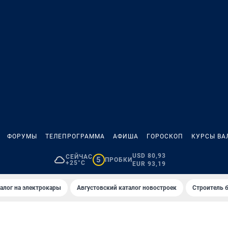
ФОРУМЫ
ТЕЛЕПРОГРАММА
АФИША
ГОРОСКОП
КУРСЫ ВА
USD 80,93
СЕЙЧАС
5
ПРОБКИ
+25°C
EUR 93,19
алог на электрокары
Августовский каталог новостроек
Строитель б