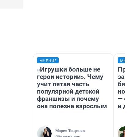
МНЕНИЕ
МНЕНИ
«Игрушки больше не
Прода
герои истории». Чему
запла
учит пятая часть
бизне
популярной детской
новый
франшизы и почему
— он 
она полезна взрослым
и даж
Мария Тищенко
Обозреватель