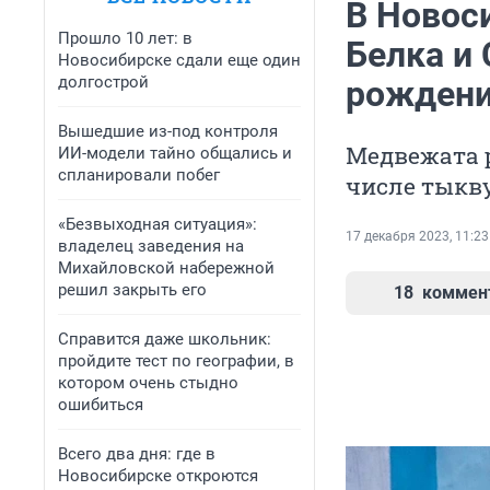
В Новос
Прошло 10 лет: в
Белка и
Новосибирске сдали еще один
долгострой
рождени
Вышедшие из-под контроля
Медвежата р
ИИ-модели тайно общались и
спланировали побег
числе тыкв
«Безвыходная ситуация»:
17 декабря 2023, 11:23
владелец заведения на
Михайловской набережной
решил закрыть его
18
коммен
Справится даже школьник:
пройдите тест по географии, в
котором очень стыдно
ошибиться
Всего два дня: где в
Новосибирске откроются