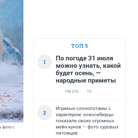
ТОП 5
По погоде 31 июля
1
можно узнать, какой
будет осень, —
народные приметы
158 216
15
Игривые слонопотамы с
2
характером: новосибирцы
показали своих огромных
мейн-кунов — фото суровых
ь фото с
питомцев