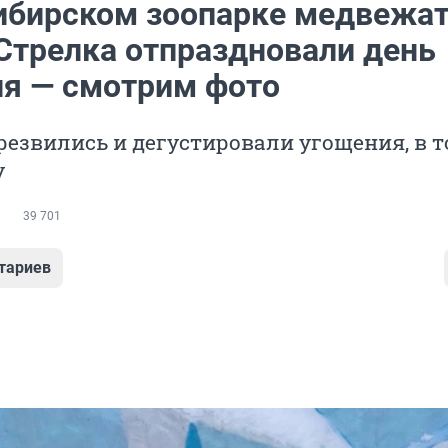
ибирском зоопарке медвежа
 Стрелка отпраздновали день
я — смотрим фото
езвились и дегустировали угощения, в 
у
39 701
тариев