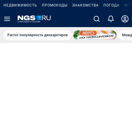
НЕДВИЖИМОСТЬ
ПРОМОКОДЫ
ЗНАКОМСТВА
ПОГОДА
ФО
Растет популярность дискаунтеров
Межд