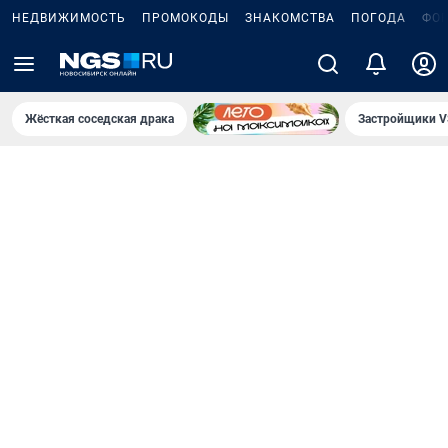
НЕДВИЖИМОСТЬ
ПРОМОКОДЫ
ЗНАКОМСТВА
ПОГОДА
ФО
Жёсткая соседская драка
Застройщики V