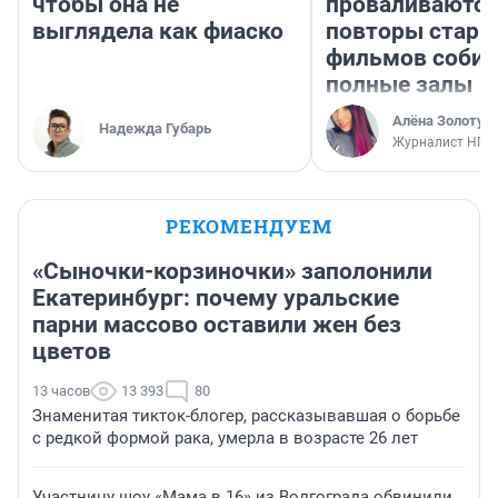
чтобы она не
проваливаются,
выглядела как фиаско
повторы стары
фильмов соби
полные залы
Алёна Золотух
Надежда Губарь
Журналист НГС
РЕКОМЕНДУЕМ
«Сыночки-корзиночки» заполонили
Екатеринбург: почему уральские
парни массово оставили жен без
цветов
13 часов
13 393
80
Знаменитая тикток-блогер, рассказывавшая о борьбе
с редкой формой рака, умерла в возрасте 26 лет
Участницу шоу «Мама в 16» из Волгограда обвинили