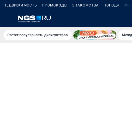
НЕДВИЖИМОСТЬ
ПРОМОКОДЫ
ЗНАКОМСТВА
ПОГОДА
ФО
Растет популярность дискаунтеров
Межд