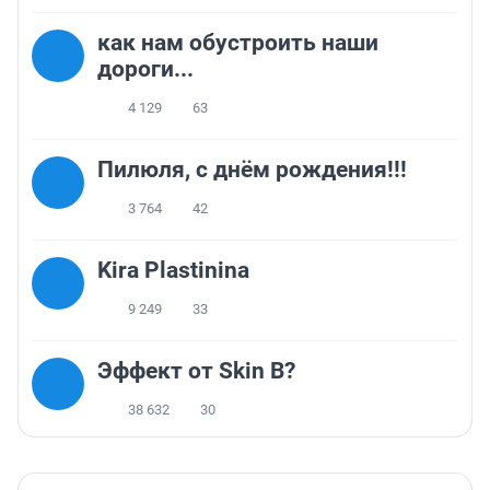
как нам обустроить наши
дороги...
4 129
63
Пилюля, с днём рождения!!!
3 764
42
Kira Plastinina
9 249
33
Эффект от Skin B?
38 632
30