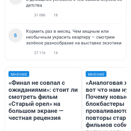
детства
31 086
18
Кормить раз в месяц. Чем хищным или
5
необычным украсить квартиру — смотрим
зелёное разнообразие на выставке экзотики
27 116
14
МНЕНИЕ
МНЕНИЕ
«Финал не совпал с
«Аналоговая ж
ожиданиями»: стоит ли
вот что нам ну
смотреть фильм
Почему новые
«Старый орел» на
блокбастеры
большом экране —
проваливаются,
честная рецензия
повторы стары
фильмов соби