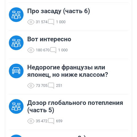
Про засаду (часть 6)
31 574
1 000
Вот интересно
180 670
1 000
Недорогие французы или
японец, но ниже классом?
73 705
251
Дозор глобального потепления
(часть 5)
35 472
659