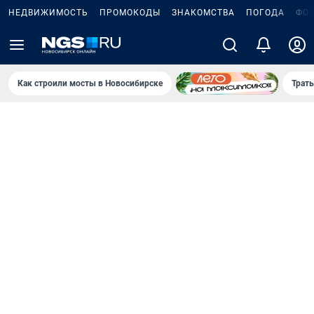
НЕДВИЖИМОСТЬ
ПРОМОКОДЫ
ЗНАКОМСТВА
ПОГОДА
ФО
Как строили мосты в Новосибирске
Траты