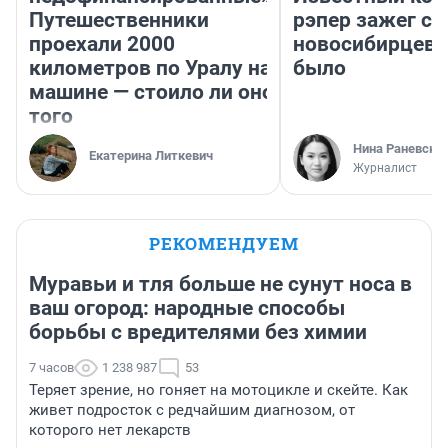
Путешественники
рэпер зажег с 
проехали 2000
новосибирцев: 
километров по Уралу на
было
машине — стоило ли оно
того
Нина Раневска
Екатерина Литкевич
Журналист
РЕКОМЕНДУЕМ
Муравьи и тля больше не сунут носа в
ваш огород: народные способы
борьбы с вредителями без химии
7 часов
1 238 987
53
Теряет зрение, но гоняет на мотоцикле и скейте. Как
живет подросток с редчайшим диагнозом, от
которого нет лекарств