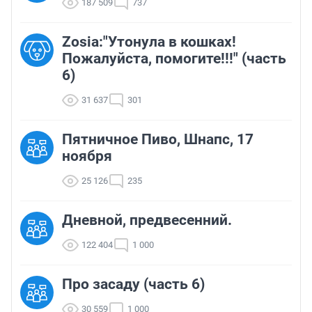
187 509
737
Zosia:"Утонула в кошках!
Пожалуйста, помогите!!!" (часть
6)
31 637
301
Пятничное Пиво, Шнапс, 17
ноября
25 126
235
Дневной, предвесенний.
122 404
1 000
Про засаду (часть 6)
30 559
1 000