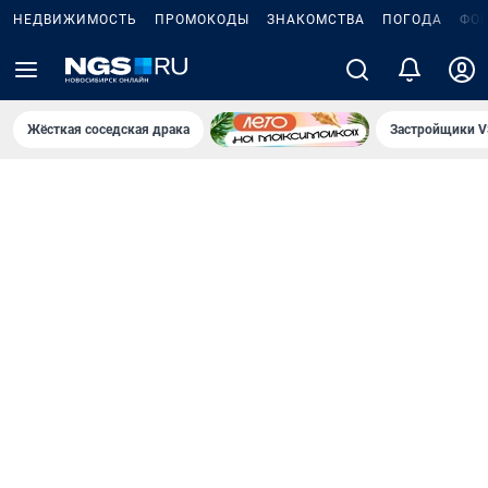
НЕДВИЖИМОСТЬ
ПРОМОКОДЫ
ЗНАКОМСТВА
ПОГОДА
ФО
Жёсткая соседская драка
Застройщики V