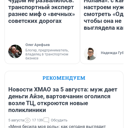
чудом не развалилось:
Нолана»: с как
транспортный эксперт
настроем нужн
разнес миф о «вечных»
смотреть «Оди
советских дорогах
чтобы она не
выглядела как
Олег Арефьев
Блогер, предприниматель,
Надежда Губар
владелец в транспортном
бизнесе
РЕКОМЕНДУЕМ
Новости ХМАО за 5 августа: муж дает
деньги Айзе, вартовчанин оголился
возле ТЦ, откроются новые
поликлиники
5 августа
17 139
Обсудить
«Меня бесила моя роль»: как сегодня выглядит