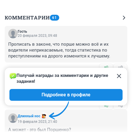
КОММЕНТАРИИ
61
Гость
20 февраля 2023, 09:48
Прописать в законе, что порше можно всё и их 
водители неприкасаемые, тогда статистика по 
преступлениям на дорого изменится к лучшему.
+0
–0
Получай награды за комментарии и другие 
Гость
20 февраля 2023, 00:30
задания!
О , да у того подушка ! А чо было-то ??? Колхоз 
Подробнее в профиле
Большое дышло !
+0
–0
Длинный нос
19 февраля 2023, 21:40
А может - это был Поршенко?