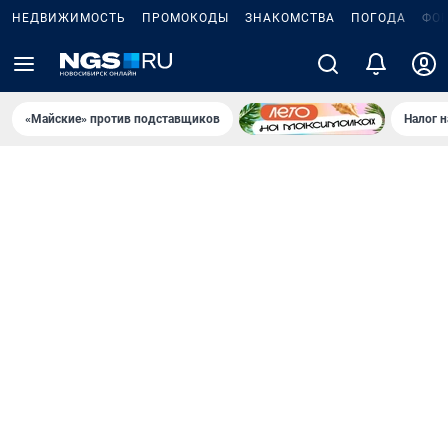
НЕДВИЖИМОСТЬ
ПРОМОКОДЫ
ЗНАКОМСТВА
ПОГОДА
ФО
«Майские» против подставщиков
Налог 