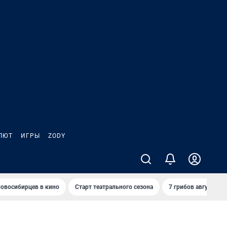
ЛЮТ
ИГРЫ
ZODY
овосибирцев в кино
Старт театрального сезона
7 грибов августа