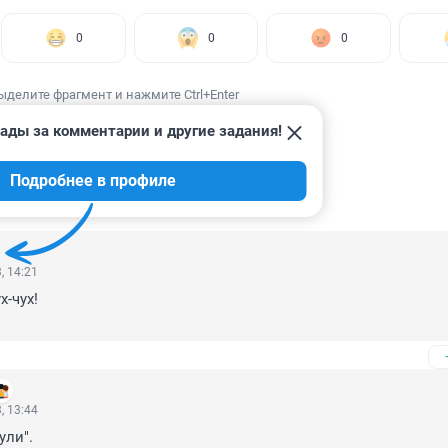
0
0
0
ыделите фрагмент и нажмите Ctrl+Enter
ады за комментарии и другие задания!
Подробнее в профиле
ИИ
5
, 14:21
х-чух!

, 13:44
ли".
