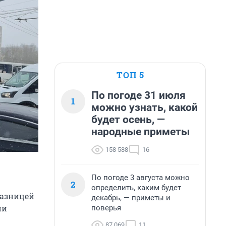
ТОП 5
По погоде 31 июля
1
можно узнать, какой
будет осень, —
народные приметы
158 588
16
По погоде 3 августа можно
2
определить, каким будет
разницей
декабрь, — приметы и
ии
поверья
87 069
11