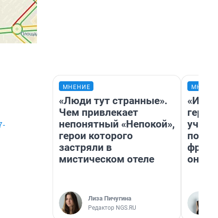
МНЕНИЕ
МНЕНИ
«Люди тут странные».
«Игру
Чем привлекает
герои
непонятный «Непокой»,
учит 
7-
герои которого
попул
застряли в
франш
мистическом отеле
она п
Лиза Пичугина
Редактор NGS.RU