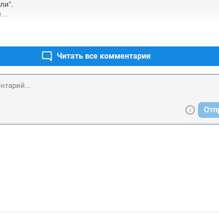
ли".



ллейбусы
Читать все комментарии
Отп