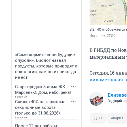
В 2ГИС отображается 
Источник: 
2ГИС
В ГИБДД по Нов
«Сами кормите свои будущие
материальным у
опухоли». Биолог назвал
продукты, которые приводят к
онкологии, сам он их никогда
Сегодня, 16 янв
не ест
километровая 
Старт продаж 3 дома ЖК
Марсель-2. Дом, небо, река!
Елизаве
Ведущий ко
Скидка 40% на гаражные
секционные ворота
(только до 31.08.2026)
ДТП
Авария
После 12 лет работы: