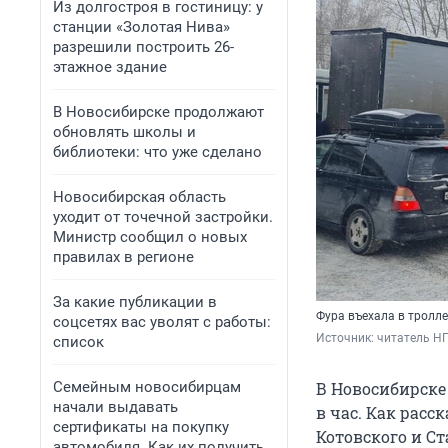
Из долгостроя в гостиницу: у
станции «Золотая Нива»
разрешили построить 26-
этажное здание
В Новосибирске продолжают
обновлять школы и
библиотеки: что уже сделано
Новосибирская область
уходит от точечной застройки.
Министр сообщил о новых
правилах в регионе
За какие публикации в
Фура въехала в тролле
соцсетях вас уволят с работы:
Источник: 
читатель Н
список
Семейным новосибирцам
В Новосибирске
начали выдавать
в час. Как расс
сертификаты на покупку
Котовского и Ст
автомобиля. Как их получить