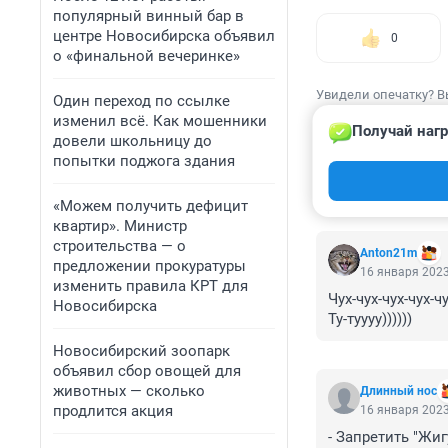
популярный винный бар в
центре Новосибирска объявил
0
о «финальной вечеринке»
Увидели опечатку? В
Один переход по ссылке
изменил всё. Как мошенники
Получай нагр
довели школьницу до
попытки поджога здания
КОММЕНТАР
«Можем получить дефицит
квартир». Министр
строительства — о
Anton21m
предложении прокуратуры
16 января 2023
изменить правила КРТ для
Чух-чух-чух-чух-чу
Новосибирска
Ту-туууу))))))
Новосибирский зоопарк
объявил сбор овощей для
животных — сколько
Длинный нос
продлится акция
16 января 2023
- Запретить "Жигу