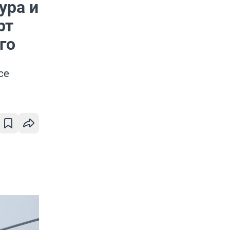
ура и
рт
го
се