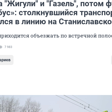
 "Жигули" и "Газель", потом ф
бус»: столкнувшийся транспо
лся в линию на Станиславско
риходится объезжать по встречной поло
7 983
ариев