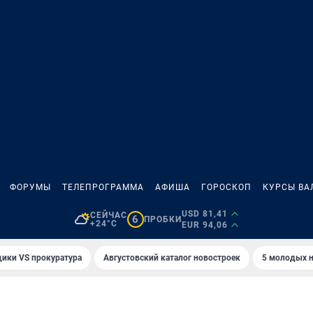
ФОРУМЫ
ТЕЛЕПРОГРАММА
АФИША
ГОРОСКОП
КУРСЫ ВА
USD 81,41
СЕЙЧАС
6
ПРОБКИ
+24°C
EUR 94,06
ики VS прокуратура
Августовский каталог новостроек
5 молодых н