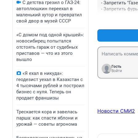
С детства грезил о ГАЗ-24:
- Запретить "Газе
автоплюшкин переехал в
- Запретить фуры.
маленький хутор и превратил
- Запретить тро
свой двор в музей СССР
«С домом под одной крышей»:
новосибирец попытался
отстоять гараж от судебных
приставов — что из этого
вышло
Гость
Войти
«Я ехал в никуда»:
геодезист уехал в Казахстан с
4 тысячами рублей и построил
бизнес с нуля. Теперь он
продает франшизы
Новости СМИ2
Трескается кора и завелась
парша: как спасти яблони и
урожай — советы агронома