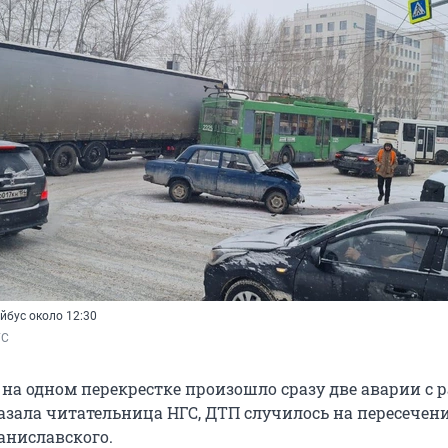
йбус около 12:30
ГС
 на одном перекрестке произошло сразу две аварии с 
казала читательница НГС, ДТП случилось на пересечен
аниславского.