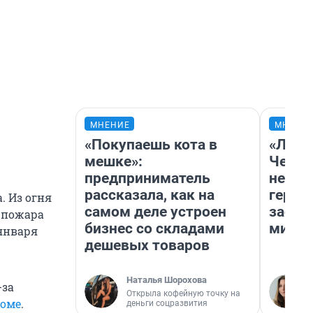
МНЕНИЕ
МНЕНИ
«Покупаешь кота в
«Люди
мешке»:
Чем п
предприниматель
непон
рассказала, как на
герои
. Из огня
самом деле устроен
застр
я пожара
бизнес со складами
мисти
 января
дешевых товаров
Наталья Шорохова
-за
Открыла кофейную точку на
доме
.
деньги соцразвития