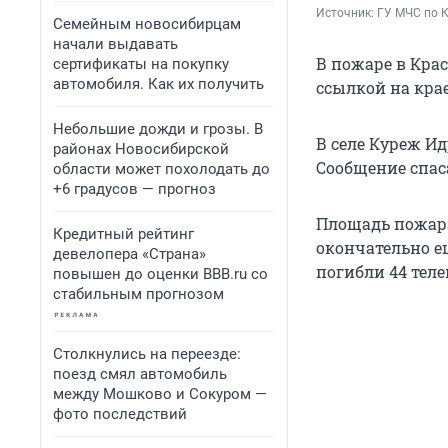
Источник: 
ГУ МЧС по 
Семейным новосибирцам
начали выдавать
В пожаре в Кра
сертификаты на покупку
автомобиля. Как их получить
ссылкой на крае
Небольшие дожди и грозы. В
В селе Куреж И
районах Новосибирской
Сообщение спаса
области может похолодать до
+6 градусов — прогноз
Площадь пожара 
Кредитный рейтинг
окончательно е
девелопера «Страна»
погибли 44 тел
повышен до оценки BBB.ru со
стабильным прогнозом
Столкнулись на переезде:
поезд смял автомобиль
между Мошково и Сокуром —
фото последствий