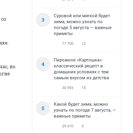
Суровой или мягкой будет
со
3
зима, можно узнать по
погоде 5 августа — важные
приметы
ике.
77 700
12
Пирожное «Картошка»:
4
классический рецепт в
ас, но
домашних условиях с тем
огне
самым вкусом из детства
30 593
15
Какой будет зима, можно
5
узнать по погоде 7 августа, —
важные приметы
29 410
9