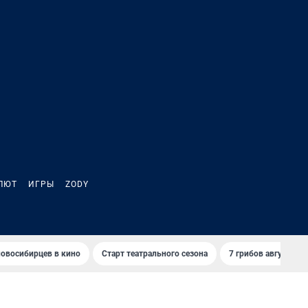
ЛЮТ
ИГРЫ
ZODY
овосибирцев в кино
Старт театрального сезона
7 грибов августа