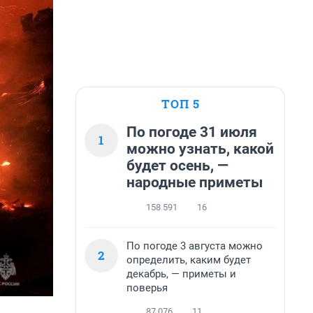
ТОП 5
По погоде 31 июля
1
можно узнать, какой
будет осень, —
народные приметы
158 591
16
По погоде 3 августа можно
2
определить, каким будет
декабрь, — приметы и
поверья
87 076
11