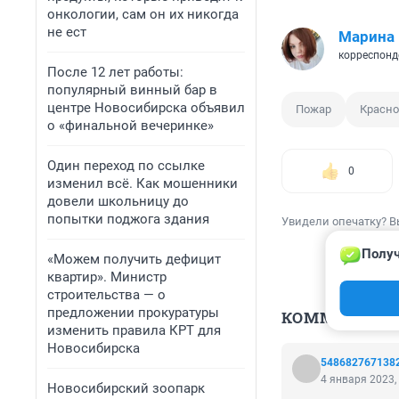
онкологии, сам он их никогда
не ест
Марина
корреспонд
После 12 лет работы:
популярный винный бар в
центре Новосибирска объявил
Пожар
Красно
о «финальной вечеринке»
Один переход по ссылке
0
изменил всё. Как мошенники
довели школьницу до
попытки поджога здания
Увидели опечатку? В
Получ
«Можем получить дефицит
квартир». Министр
строительства — о
предложении прокуратуры
КОММЕНТАР
изменить правила КРТ для
Новосибирска
548682767138
4 января 2023,
Новосибирский зоопарк