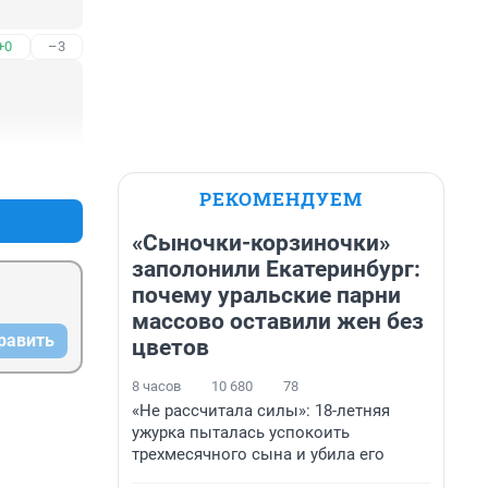
+0
–3
+0
–0
РЕКОМЕНДУЕМ
«Сыночки-корзиночки»
заполонили Екатеринбург:
почему уральские парни
массово оставили жен без
равить
цветов
8 часов
10 680
78
«Не рассчитала силы»: 18-летняя
ужурка пыталась успокоить
трехмесячного сына и убила его