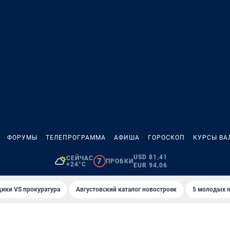
ФОРУМЫ
ТЕЛЕПРОГРАММА
АФИША
ГОРОСКОП
КУРСЫ ВА
USD 81,41
СЕЙЧАС
7
ПРОБКИ
+24°C
EUR 94,06
ики VS прокуратура
Августовский каталог новостроек
5 молодых н