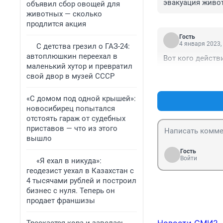
эвакуация живот
объявил сбор овощей для
животных — сколько
продлится акция
Гость
4 января 2023,
С детства грезил о ГАЗ-24:
автоплюшкин переехал в
Вот кого действ
маленький хутор и превратил
свой двор в музей СССР
«С домом под одной крышей»:
новосибирец попытался
отстоять гараж от судебных
приставов — что из этого
вышло
Гость
Войти
«Я ехал в никуда»:
геодезист уехал в Казахстан с
4 тысячами рублей и построил
бизнес с нуля. Теперь он
продает франшизы