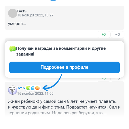
Гость
18 ноября 2022, 13:27
умерла...
+0
–0
Гость
16 ноября 2022, 11:55
Получай награды за комментарии и другие 
задания!
Не знаю конечно , можете закидать танками, но я 
видела как занимаются с детьми в группе в бассейне. 
Подробнее в профиле
Не смотрят особо раз ( но это не про всех ) и гоняют 
два. Плюс нырять и плывут. Захлебнуться без 
+0
–0
подготовки запросто
ЪУЪ
16 ноября 2022, 11:00
Живи ребенок( у самой сын 8 лет, не умеет плавать.. 
и чувствую да и фиг с этим. Подрастет научится. Сил и 
терпения родителям. Надеюсь разберутся, что 
случилось и кто виноват.
+0
–0