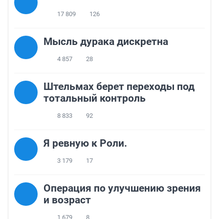
17 809
126
Мысль дурака дискретна
4 857
28
Штельмах берет переходы под
тотальный контроль
8 833
92
Я ревную к Роли.
3 179
17
Операция по улучшению зрения
и возраст
1 679
8