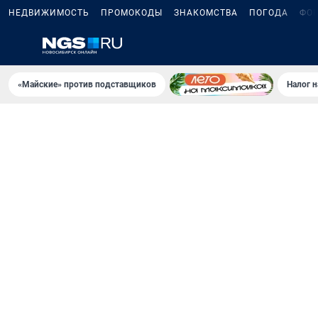
НЕДВИЖИМОСТЬ
ПРОМОКОДЫ
ЗНАКОМСТВА
ПОГОДА
ФО
«Майские» против подставщиков
Налог 