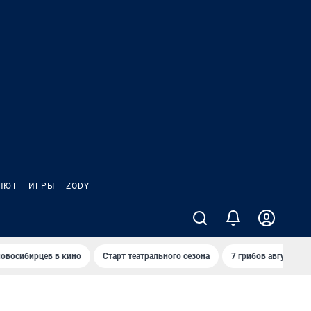
ЛЮТ
ИГРЫ
ZODY
овосибирцев в кино
Старт театрального сезона
7 грибов августа