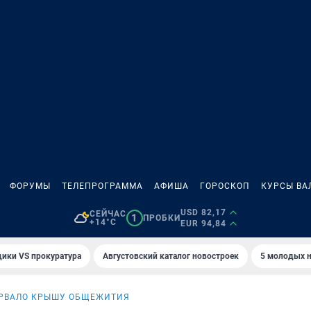
ФОРУМЫ
ТЕЛЕПРОГРАММА
АФИША
ГОРОСКОП
КУРСЫ ВА
USD 82,17
СЕЙЧАС
1
ПРОБКИ
+14°C
EUR 94,84
ики VS прокуратура
Августовский каталог новостроек
5 молодых н
РВАЛО КРЫШУ ОБЩЕЖИТИЯ