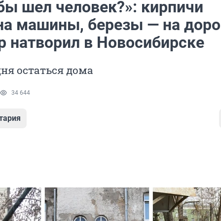
бы шел человек?»: кирпичи
на машины, березы — на доро
ер натворил в Новосибирске
ня остаться дома
34 644
тария