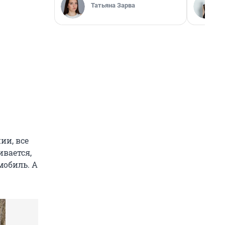
Татьяна Зарва
ии, все
ивается,
мобиль. А