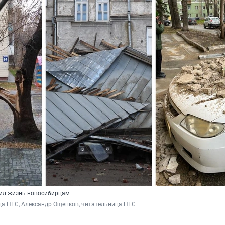
нил жизнь новосибирцам
а НГС, Александр Ощепков, читательница НГС