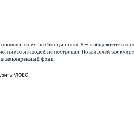
с происшествия на Станционной, 8 — с общежития сор
ью, никто из людей не пострадал. Но жителей эвакуир
ь в маневренный фонд.
узить VIQEO