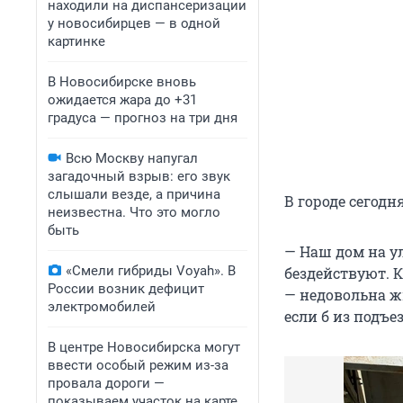
находили на диспансеризации
у новосибирцев — в одной
картинке
В Новосибирске вновь
ожидается жара до +31
градуса — прогноз на три дня
Всю Москву напугал
загадочный взрыв: его звук
слышали везде, а причина
В городе сегодн
неизвестна. Что это могло
быть
— Наш дом на ул
«Смели гибриды Voyah». В
бездействуют. 
России возник дефицит
— недовольна ж
электромобилей
если б из подъе
В центре Новосибирска могут
ввести особый режим из-за
провала дороги —
показываем участок на карте