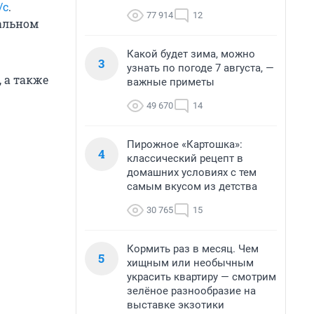
/с
.
77 914
12
вальном
Какой будет зима, можно
3
узнать по погоде 7 августа, —
 а также
важные приметы
49 670
14
Пирожное «Картошка»:
4
классический рецепт в
домашних условиях с тем
самым вкусом из детства
30 765
15
Кормить раз в месяц. Чем
5
хищным или необычным
украсить квартиру — смотрим
зелёное разнообразие на
выставке экзотики