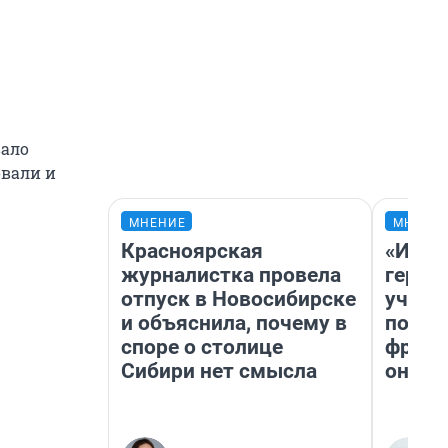
вало
овали и
МНЕНИЕ
МНЕНИ
Красноярская
«Игру
журналистка провела
герои
отпуск в Новосибирске
учит 
и объяснила, почему в
попул
споре о столице
франш
Сибири нет смысла
она п