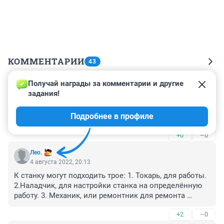
КОММЕНТАРИИ
43
Получай награды за комментарии и другие 
Гость
5 августа 2022, 07:45
задания!
Ни чего не понятно, токарь погиб или механик ? И что 
Подробнее в профиле
это за неисправность такая ?
+0
–0
Лео.
4 августа 2022, 20:13
К станку могут подходить трое: 1. Токарь, для работы. 
2.Наладчик, для настройки станка на определённую 
работу. 3. Механик, или ремонтник для ремонта 
станка.

+2
–0
Настоящий токарь с осторожностью встанет за 