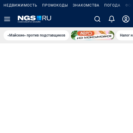
НЕДВИЖИМОСТЬ
ПРОМОКОДЫ
ЗНАКОМСТВА
ПОГОДА
ФО
«Майские» против подставщиков
Налог 