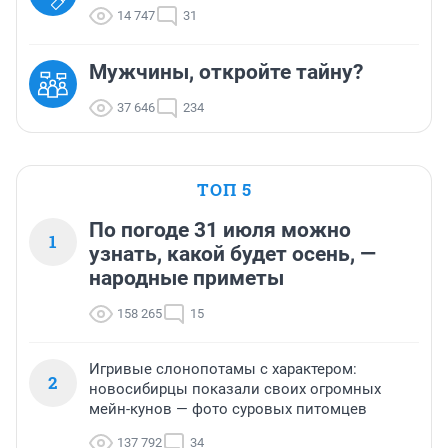
14 747
31
Мужчины, откройте тайну?
37 646
234
ТОП 5
По погоде 31 июля можно
1
узнать, какой будет осень, —
народные приметы
158 265
15
Игривые слонопотамы с характером:
2
новосибирцы показали своих огромных
мейн-кунов — фото суровых питомцев
137 792
34