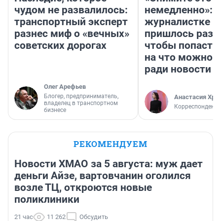
чудом не развалилось:
немедленно»:
транспортный эксперт
журналистке Н
разнес миф о «вечных»
пришлось разд
советских дорогах
чтобы попасть 
на что можно 
ради новости
Олег Арефьев
Блогер, предприниматель,
Анастасия Хри
владелец в транспортном
Корреспондент
бизнесе
РЕКОМЕНДУЕМ
Новости ХМАО за 5 августа: муж дает
деньги Айзе, вартовчанин оголился
возле ТЦ, откроются новые
поликлиники
21 час
11 262
Обсудить