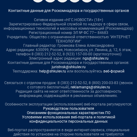
Контактные данные для Роскомнадзора и государственных органов
Сетевое издание «НГС.НОВОСТИ» (18+)
Зарегистрировано Федеральной службой по надзору в сфере связи,
информационных технологий и массовых коммуникаций (Роскомнадзор)
Регистрационный номер ЭЛ № ФС 77— 84683
Учредитель: Общество с ограниченной ответственностью "ИНТЕРНЕТ
ТЕХНОЛОГИИ"
Главный редактор: Громкова Елена Александровна
Адрес редакции: 630099, Россия, Новосибирск, ул. Ленина, д. 12, 6 этаж,
телефон 8 (383) 212-52-52, 8 (923) 157-00-00 (круглосуточно)
Электронный адрес редакции:
ngs@shkulev.ru
Контактные данные для Роскомнадзора и государственных органов:
juristnsk@shkulev.ru
Техподдержка:
help@shkulev.ru
или воспользуйтесь
веб-формой
Связаться с отделом продаж: 8 (383) 212-52-52, 8 (800) 200-03-83 (звонок
с сотового бесплатный),
reklamangs@shkulev.ru
Редакция сайта не несет ответственности за достоверность
информации, содержащейся в рекламных объявлениях.
Особенности эксплуатации (использования) веб-портала регулируются:
Руководством пользователя
Описанием функциональных характеристик ПО
Условиями использования веб-портала и политикой
конфиденциальности персональных данных
Веб-портал распространяется в виде интернет-сервиса, специальные
действия по установке на стороне пользователя не требуются