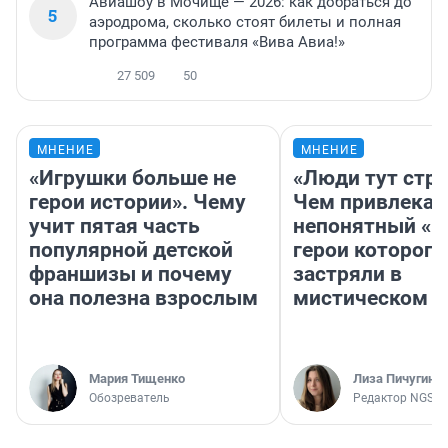
Авиашоу в Мочище — 2026: как добраться до
5
аэродрома, сколько стоят билеты и полная
программа фестиваля «Вива Авиа!»
27 509
50
МНЕНИЕ
МНЕНИЕ
«Игрушки больше не
«Люди тут стр
герои истории». Чему
Чем привлекае
учит пятая часть
непонятный «Н
популярной детской
герои которого
франшизы и почему
застряли в
она полезна взрослым
мистическом о
Мария Тищенко
Лиза Пичугина
Обозреватель
Редактор NGS.R