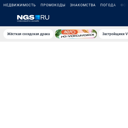
НЕДВИЖИМОСТЬ
ПРОМОКОДЫ
ЗНАКОМСТВА
ПОГОДА
ФО
Жёсткая соседская драка
Застройщики V