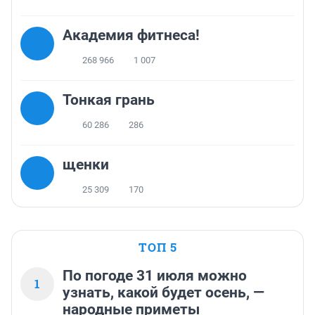
Академия фитнеса!
268 966
1 007
Тонкая грань
60 286
286
щенки
25 309
170
ТОП 5
По погоде 31 июля можно
1
узнать, какой будет осень, —
народные приметы