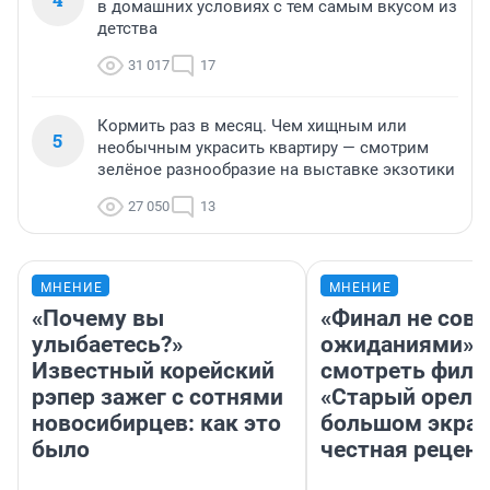
в домашних условиях с тем самым вкусом из
детства
31 017
17
Кормить раз в месяц. Чем хищным или
5
необычным украсить квартиру — смотрим
зелёное разнообразие на выставке экзотики
27 050
13
МНЕНИЕ
МНЕНИЕ
«Почему вы
«Финал не совп
улыбаетесь?»
ожиданиями»: 
Известный корейский
смотреть фил
рэпер зажег с сотнями
«Старый орел» 
новосибирцев: как это
большом экран
было
честная рецен