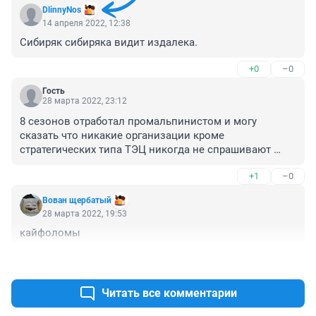
DlinnyNos
14 апреля 2022, 12:38
Сибиряк сибиряка видит издалека.
+0
–0
Гость
28 марта 2022, 23:12
8 сезонов отработал промальпинистом и могу 
сказать что никакие организации кроме 
стратегических типа ТЭЦ никогда не спрашивают 
наряд и документы. У нас парни в 13 и 15 лет 
+1
–0
работали - спортсмены скалолазы, косячили 
постоянно, и всем пофиг. И никогда по другому не 
Вован щербатый
будет, никогда
28 марта 2022, 19:53
кайфоломы
+0
–0
Читать все комментарии