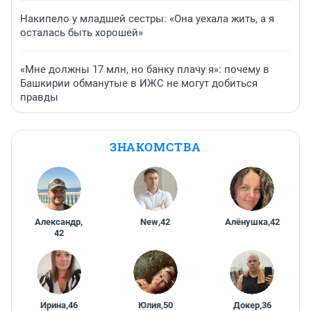
Накипело у младшей сестры: «Она уехала жить, а я
осталась быть хорошей»
«Мне должны 17 млн, но банку плачу я»: почему в
Башкирии обманутые в ИЖС не могут добиться
правды
ЗНАКОМСТВА
Александр
,
New
,
42
Алёнушка
,
42
42
Ирина
,
46
Юлия
,
50
Докер
,
36