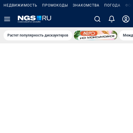
НЕДВИЖИМОСТЬ
ПРОМОКОДЫ
ЗНАКОМСТВА
ПОГОДА
ФО
Растет популярность дискаунтеров
Межд