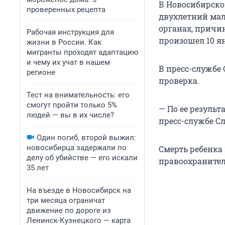
В Новосибирско
проверенных рецепта
двухлетний мал
органах, причин
Рабочая инструкция для
произошел 10 я
жизни в России. Как
мигранты проходят адаптацию
и чему их учат в нашем
В пресс-службе 
регионе
проверка.
Тест на внимательность: его
смогут пройти только 5%
— По ее результ
людей — вы в их числе?
пресс-службе С
Один погиб, второй выжил:
новосибирца задержали по
Смерть ребенка
делу об убийстве — его искали
правоохранител
35 лет
На въезде в Новосибирск на
три месяца ограничат
движение по дороге из
Ленинск-Кузнецкого — карта