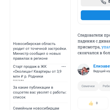
Следователи пр
падения с диван
Новосибирская область
присмотра,
упа
уходит от точечной застройки.
скончался в бо
Министр сообщил о новых
правилах в регионе
Елизаве
Старт продаж в ЖК
«Околица»! Квартиры от 3,9
Ведущий ко
млн ₽ р. Родники
Семечки
Ребе
За какие публикации в
соцсетях вас уволят с работы:
список
0
Семейным новосибирцам