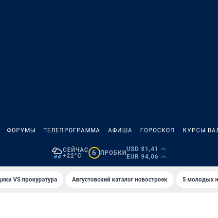
ФОРУМЫ
ТЕЛЕПРОГРАММА
АФИША
ГОРОСКОП
КУРСЫ ВА
USD 81,41
СЕЙЧАС
6
ПРОБКИ
+22°C
EUR 94,06
ики VS прокуратура
Августовский каталог новостроек
5 молодых н