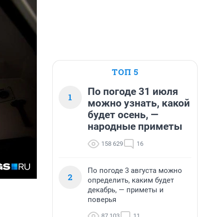
ТОП 5
По погоде 31 июля
1
можно узнать, какой
будет осень, —
народные приметы
158 629
16
По погоде 3 августа можно
2
определить, каким будет
декабрь, — приметы и
поверья
87 103
11