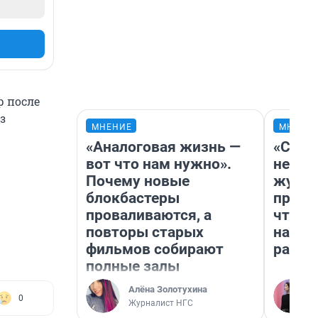
р после
з
МНЕНИЕ
МНЕНИ
«Аналоговая жизнь —
«Сним
вот что нам нужно».
немед
Почему новые
журна
блокбастеры
пришл
проваливаются, а
чтобы
повторы старых
на чт
фильмов собирают
ради 
полные залы
Алёна Золотухина
0
Журналист НГС