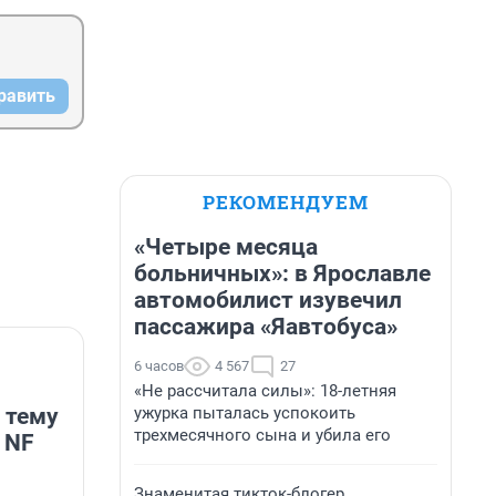
равить
РЕКОМЕНДУЕМ
«Четыре месяца
больничных»: в Ярославле
автомобилист изувечил
пассажира «Яавтобуса»
6 часов
4 567
27
«Не рассчитала силы»: 18-летняя
ужурка пыталась успокоить
 тему
трехмесячного сына и убила его
 NF
Знаменитая тикток-блогер,