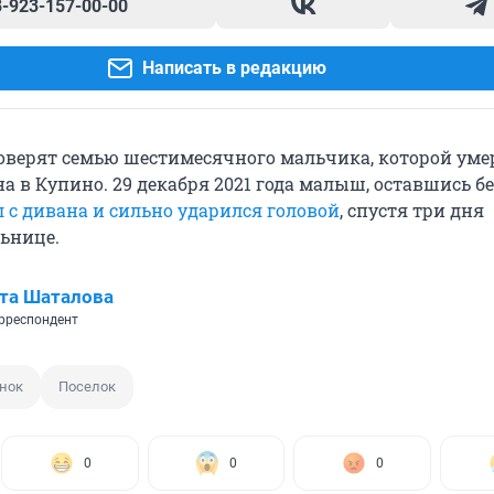
8-923-157-00-00
Написать в редакцию
оверят семью шестимесячного мальчика, которой уме
а в Купино. 29 декабря 2021 года малыш, оставшись бе
л с дивана и сильно ударился головой
, спустя три дня
льнице.
та Шаталова
рреспондент
нок
Поселок
0
0
0