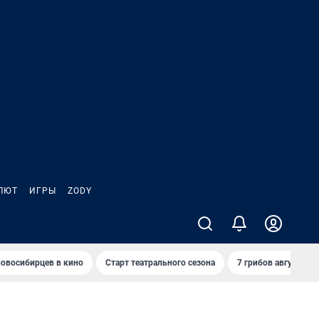
ЛЮТ
ИГРЫ
ZODY
овосибирцев в кино
Старт театрального сезона
7 грибов августа