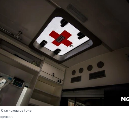
 Сузунском районе
Ощепков