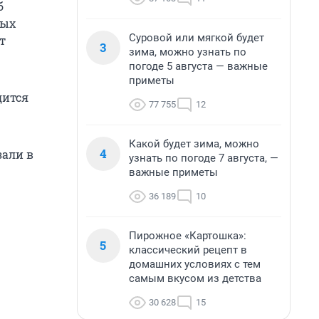
б
ных
Суровой или мягкой будет
т
3
зима, можно узнать по
погоде 5 августа — важные
приметы
дится
77 755
12
Какой будет зима, можно
4
зали в
узнать по погоде 7 августа, —
важные приметы
36 189
10
Пирожное «Картошка»:
5
классический рецепт в
домашних условиях с тем
самым вкусом из детства
30 628
15