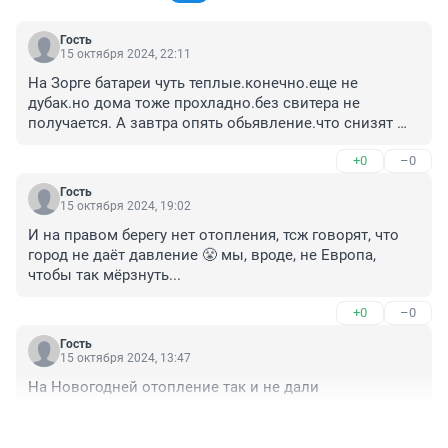
Гость
15 октября 2024, 22:11
На Зорге батареи чуть теплые.конечно.еще не 
дубак.но дома тоже прохладно.без свитера не 
получается. А завтра опять обьявление.что снизят 
параметры. Куда еще то снижать.уже который раз 
+0
–0
отключают то горячую воду.то отопление. Так всю 
зиму будем мерзнуть?
Гость
15 октября 2024, 19:02
И на правом берегу нет отопления, тсж говорят, что 
город не даёт давление 😤 мы, вроде, не Европа, 
чтобы так мёрзнуть...
+0
–0
Гость
15 октября 2024, 13:47
На Новогодней отопление так и не дали
+0
–0