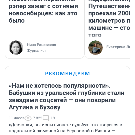
рэпер зажег с сотнями
Путешественн
новосибирцев: как это
проехали 2000
было
километров по 
машине — стои
того
Нина Раневская
Екатерина Лит
Журналист
РЕКОМЕНДУЕМ
«Нам не хотелось популярности».
Бабушки из уральской глубинки стали
звездами соцсетей — они покорили
Агутина и Бузову
11 часов
7 822
18
«Девчонки, вы испытываете судьбу»: что творится в
подпольной рюмочной на Березовой в Рязани —