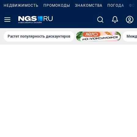
НЕДВИЖИМОСТЬ
ПРОМОКОДЫ
ЗНАКОМСТВА
ПОГОДА
ФО
Растет популярность дискаунтеров
Межд