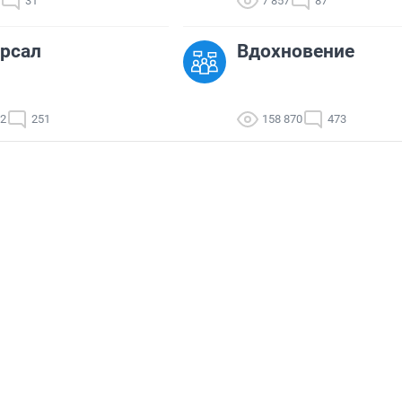
31
7 857
87
рсал
Вдохновение
32
251
158 870
473