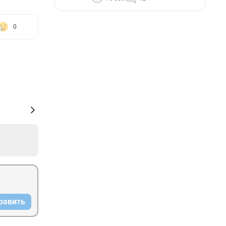
0
равить