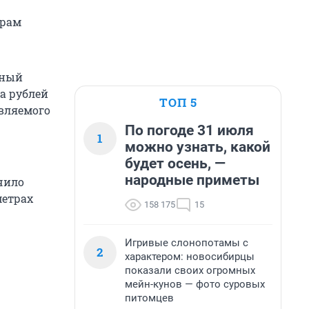
орам
ьный
а рублей
ТОП 5
вляемого
По погоде 31 июля
1
можно узнать, какой
будет осень, —
народные приметы
чило
метрах
158 175
15
Игривые слонопотамы с
2
характером: новосибирцы
показали своих огромных
мейн-кунов — фото суровых
питомцев