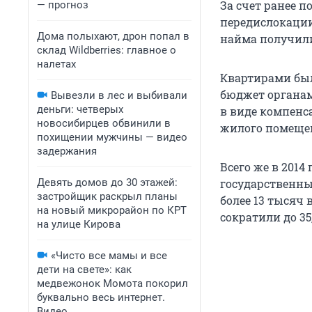
За счет ранее 
— прогноз
передислокации
Дома полыхают, дрон попал в
найма получили
склад Wildberries: главное о
налетах
Квартирами был
бюджет органам
Вывезли в лес и выбивали
деньги: четверых
в виде компенс
новосибирцев обвинили в
жилого помещен
похищении мужчины — видео
задержания
Всего же в 201
Девять домов до 30 этажей:
государственн
застройщик раскрыл планы
более 13 тысяч
на новый микрорайон по КРТ
сократили до 35
на улице Кирова
«Чисто все мамы и все
дети на свете»: как
медвежонок Момота покорил
буквально весь интернет.
Видео