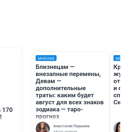
МНЕНИЕ
МНЕНИ
Близнецам —
Красн
внезапные перемены,
журна
Девам —
отпус
дополнительные
и объ
траты: каким будет
споре
август для всех знаков
Сибир
зодиака — таро-
 170
прогноз
!
Анастасия Першина
Автор мнения