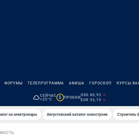
ФОРУМЫ
ТЕЛЕПРОГРАММА
АФИША
ГОРОСКОП
КУРСЫ ВА
USD 80,93
СЕЙЧАС
5
ПРОБКИ
+25°C
EUR 93,19
алог на электрокары
Августовский каталог новостроек
Строитель б
МОСТЬ