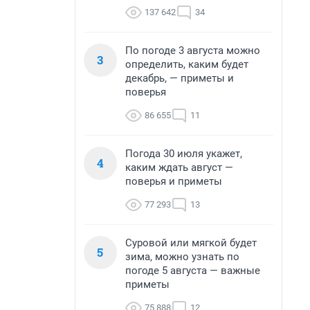
137 642
34
По погоде 3 августа можно
3
определить, каким будет
декабрь, — приметы и
поверья
86 655
11
Погода 30 июля укажет,
4
каким ждать август —
поверья и приметы
77 293
13
Суровой или мягкой будет
5
зима, можно узнать по
погоде 5 августа — важные
приметы
75 888
12