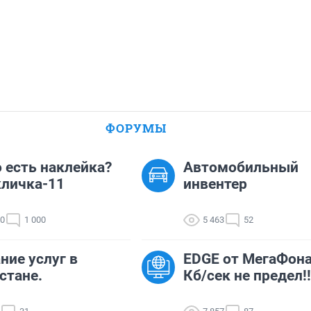
ФОРУМЫ
о есть наклейка?
Автомобильный
личка-11
инвентер
00
1 000
5 463
52
ние услуг в
EDGE от МегаФона
стане.
Кб/сек не предел!!