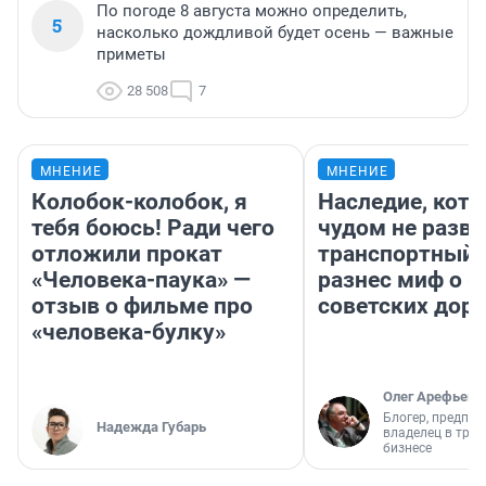
По погоде 8 августа можно определить,
5
насколько дождливой будет осень — важные
приметы
28 508
7
МНЕНИЕ
МНЕНИЕ
Колобок-колобок, я
Наследие, кото
тебя боюсь! Ради чего
чудом не разва
отложили прокат
транспортный 
«Человека-паука» —
разнес миф о 
отзыв о фильме про
советских доро
«человека-булку»
Олег Арефьев
Блогер, предпри
Надежда Губарь
владелец в тра
бизнесе