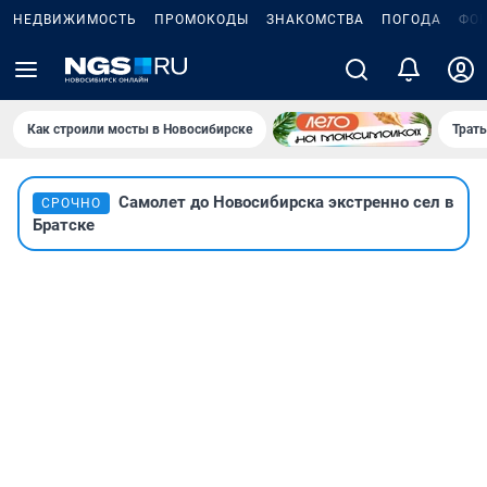
НЕДВИЖИМОСТЬ
ПРОМОКОДЫ
ЗНАКОМСТВА
ПОГОДА
ФО
Как строили мосты в Новосибирске
Траты
Самолет до Новосибирска экстренно сел в
СРОЧНО
Братске