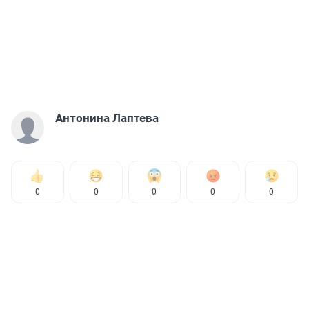
Антонина Лаптева
0
0
0
0
0