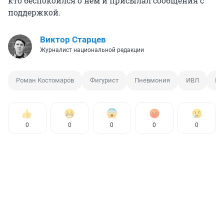
кто беспокоился о нем и присылал сообщения с
поддержкой.
Виктор Старцев
Журналист национальной редакции
Роман Костомаров
Фигурист
Пневмония
ИВЛ
Ко
0
0
0
0
0