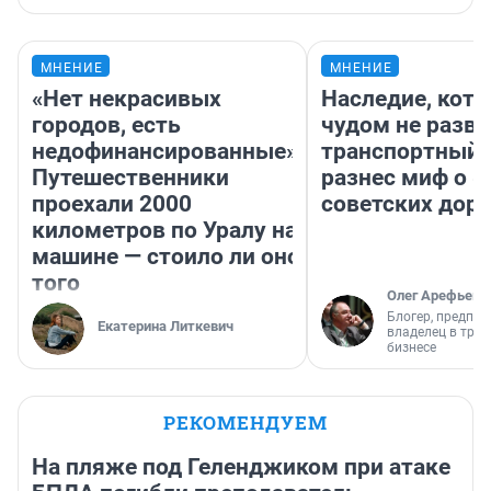
МНЕНИЕ
МНЕНИЕ
«Нет некрасивых
Наследие, кото
городов, есть
чудом не разва
недофинансированные».
транспортный 
Путешественники
разнес миф о 
проехали 2000
советских доро
километров по Уралу на
машине — стоило ли оно
того
Олег Арефьев
Блогер, предпри
Екатерина Литкевич
владелец в тра
бизнесе
РЕКОМЕНДУЕМ
На пляже под Геленджиком при атаке