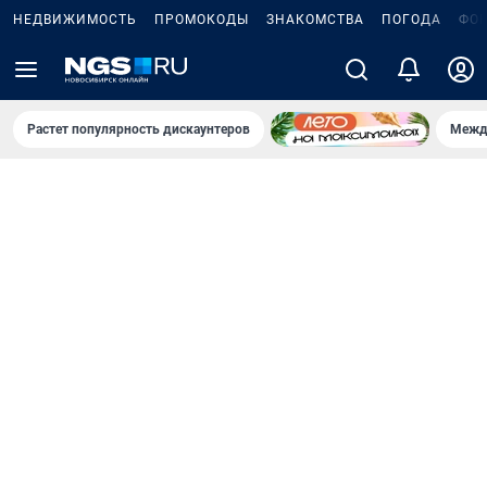
НЕДВИЖИМОСТЬ
ПРОМОКОДЫ
ЗНАКОМСТВА
ПОГОДА
ФО
Растет популярность дискаунтеров
Межд