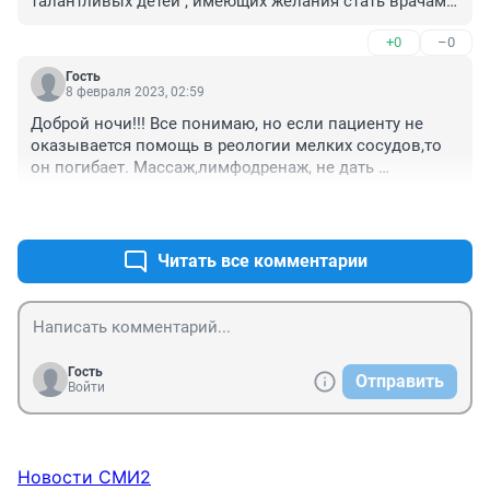
талантливых детей , имеющих желания стать врачами 
,но не имеющих деньги в мед институт не берут!!!!!
+0
–0
доигрались ,молодому человеку отняли стопы !!!!!!! 
Где вас учили????? Швили, дзе,ян.гоев???!!??
Гость
8 февраля 2023, 02:59
Доброй ночи!!! Все понимаю, но если пациенту не 
оказывается помощь в реологии мелких сосудов,то 
он погибает. Массаж,лимфодренаж, не дать 
застояться сосудам и капиллярам- это уход и надзор 
+0
–0
за пациентом!!! А он по видимому просто лежал в 
медикаментозной коме, бнз ухода среднего мед.п
Читать все комментарии
Гость
Отправить
Войти
Новости СМИ2