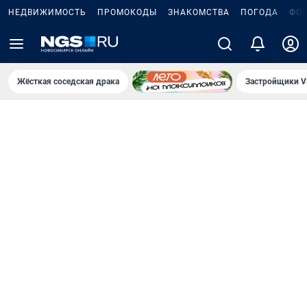
НЕДВИЖИМОСТЬ
ПРОМОКОДЫ
ЗНАКОМСТВА
ПОГОДА
ФО
Жёсткая соседская драка
Застройщики V