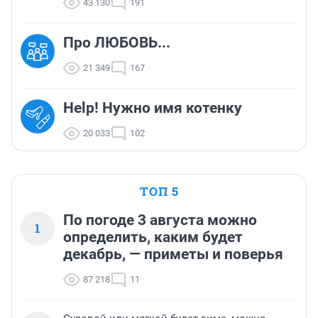
43 130
191
Про ЛЮБОВЬ...
21 349
167
Help! Нужно имя котенку
20 033
102
ТОП 5
По погоде 3 августа можно
1
определить, каким будет
декабрь, — приметы и поверья
87 218
11